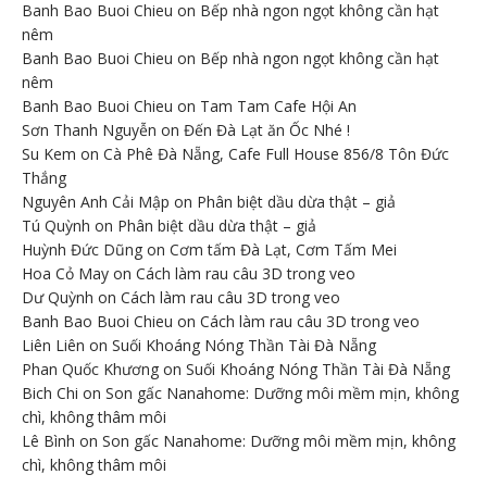
Banh Bao Buoi Chieu
on
Bếp nhà ngon ngọt không cần hạt
nêm
Banh Bao Buoi Chieu
on
Bếp nhà ngon ngọt không cần hạt
nêm
Banh Bao Buoi Chieu
on
Tam Tam Cafe Hội An
Sơn Thanh Nguyễn
on
Đến Đà Lạt ăn Ốc Nhé !
Su Kem
on
Cà Phê Đà Nẵng, Cafe Full House 856/8 Tôn Đức
Thắng
Nguyên Anh Cải Mập
on
Phân biệt dầu dừa thật – giả
Tú Quỳnh
on
Phân biệt dầu dừa thật – giả
Huỳnh Đức Dũng
on
Cơm tấm Đà Lạt, Cơm Tấm Mei
Hoa Cỏ May
on
Cách làm rau câu 3D trong veo
Dư Quỳnh
on
Cách làm rau câu 3D trong veo
Banh Bao Buoi Chieu
on
Cách làm rau câu 3D trong veo
Liên Liên
on
Suối Khoáng Nóng Thần Tài Đà Nẵng
Phan Quốc Khương
on
Suối Khoáng Nóng Thần Tài Đà Nẵng
Bich Chi
on
Son gấc Nanahome: Dưỡng môi mềm mịn, không
chì, không thâm môi
Lê Bình
on
Son gấc Nanahome: Dưỡng môi mềm mịn, không
chì, không thâm môi