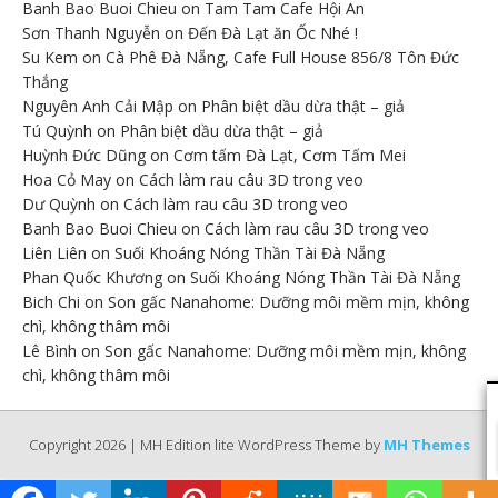
Banh Bao Buoi Chieu
on
Tam Tam Cafe Hội An
Sơn Thanh Nguyễn
on
Đến Đà Lạt ăn Ốc Nhé !
Su Kem
on
Cà Phê Đà Nẵng, Cafe Full House 856/8 Tôn Đức
Thắng
Nguyên Anh Cải Mập
on
Phân biệt dầu dừa thật – giả
Tú Quỳnh
on
Phân biệt dầu dừa thật – giả
Huỳnh Đức Dũng
on
Cơm tấm Đà Lạt, Cơm Tấm Mei
Hoa Cỏ May
on
Cách làm rau câu 3D trong veo
Dư Quỳnh
on
Cách làm rau câu 3D trong veo
Banh Bao Buoi Chieu
on
Cách làm rau câu 3D trong veo
Liên Liên
on
Suối Khoáng Nóng Thần Tài Đà Nẵng
Phan Quốc Khương
on
Suối Khoáng Nóng Thần Tài Đà Nẵng
Bich Chi
on
Son gấc Nanahome: Dưỡng môi mềm mịn, không
chì, không thâm môi
Lê Bình
on
Son gấc Nanahome: Dưỡng môi mềm mịn, không
chì, không thâm môi
Copyright 2026 | MH Edition lite WordPress Theme by
MH Themes