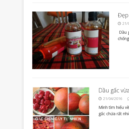
Đẹp 
21/
Dầu g
chống
Dầu gấc vừ
21/04/2016
Mình tìm hiểu về
gấc chứa rất nhi