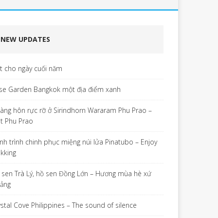
NEW UPDATES
ết cho ngày cuối năm
se Garden Bangkok một địa điểm xanh
àng hôn rực rỡ ở Sirindhorn Wararam Phu Prao –
t Phu Prao
nh trình chinh phục miệng núi lửa Pinatubo – Enjoy
ekking
 sen Trà Lý, hồ sen Đồng Lớn – Hương mùa hè xứ
ảng
ystal Cove Philippines – The sound of silence