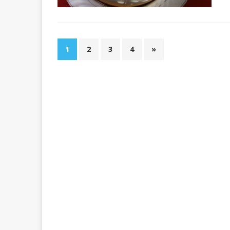
1
2
3
4
»