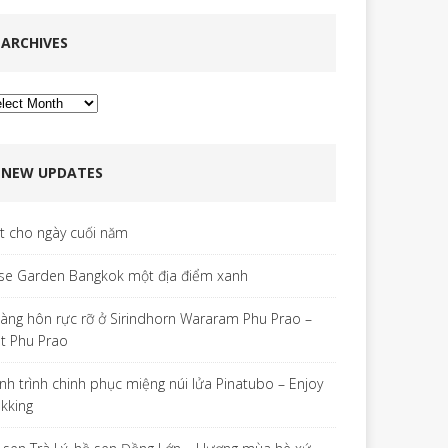
ARCHIVES
chives
NEW UPDATES
ết cho ngày cuối năm
se Garden Bangkok một địa điểm xanh
àng hôn rực rỡ ở Sirindhorn Wararam Phu Prao –
t Phu Prao
nh trình chinh phục miệng núi lửa Pinatubo – Enjoy
ekking