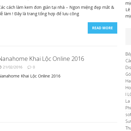
mị
Các cách làm kem đơn giản tại nhà – Ngon miệng đẹp mắt &
Lê
dễ làm ! Đây là trang tổng hợp để lưu công
mị
READ MORE
Bế
Nanahome Khai Lộc Online 2016
Cả
21/02/2016
0
Di
Gó
Nanahome Khai Lộc Online 2016
Ha
H
I 
La
Ph
sof
Sư
Th