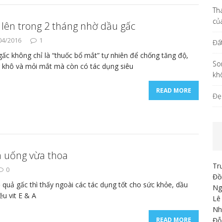
Th
củ
lên trong 2 tháng nhờ dầu gấc
04/2016
1
Đấ
ấc không chỉ là “thuốc bổ mắt” tự nhiên để chống tăng độ,
So
 khô và mỏi mắt mà còn có tác dụng siêu
kh
READ MORE
Đẹ
a uống vừa thoa
Tr
0
Đồ
 quả gấc thì thấy ngoài các tác dụng tốt cho sức khỏe, dầu
Ng
ều vit E & A
Lê
Nh
Đỗ
READ MORE