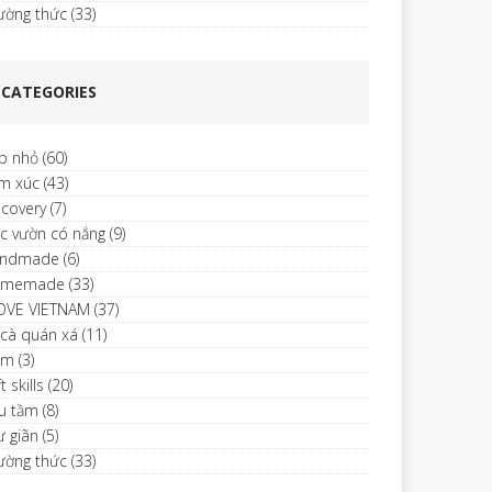
ường thức
(33)
CATEGORIES
p nhỏ
(60)
m xúc
(43)
scovery
(7)
c vườn có nắng
(9)
ndmade
(6)
omemade
(33)
LOVE VIETNAM
(37)
 cà quán xá
(11)
im
(3)
t skills
(20)
u tầm
(8)
ư giãn
(5)
ường thức
(33)