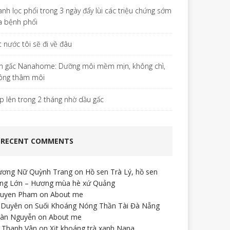
anh lọc phổi trong 3 ngày đẩy lùi các triệu chứng sớm
a bệnh phổi
t nước tôi sẽ đi về đâu
n gấc Nanahome: Dưỡng môi mềm mịn, không chì,
ông thâm môi
p lên trong 2 tháng nhờ dầu gấc
RECENT COMMENTS
ương Nữ Quỳnh Trang
on
Hồ sen Trà Lý, hồ sen
ng Lớn – Hương mùa hè xứ Quảng
uyen Pham
on
About me
 Duyên
on
Suối Khoáng Nóng Thần Tài Đà Nẵng
àn Nguyễn
on
About me
 Thanh Vân
on
Xịt khoáng trà xanh Nana