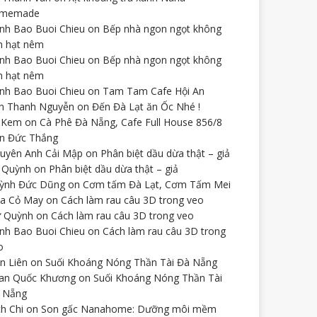
omemade
nh Bao Buoi Chieu
on
Bếp nhà ngon ngọt không
n hạt nêm
nh Bao Buoi Chieu
on
Bếp nhà ngon ngọt không
n hạt nêm
nh Bao Buoi Chieu
on
Tam Tam Cafe Hội An
n Thanh Nguyễn
on
Đến Đà Lạt ăn Ốc Nhé !
 Kem
on
Cà Phê Đà Nẵng, Cafe Full House 856/8
n Đức Thắng
uyên Anh Cải Mập
on
Phân biệt dầu dừa thật – giả
 Quỳnh
on
Phân biệt dầu dừa thật – giả
ỳnh Đức Dũng
on
Cơm tấm Đà Lạt, Cơm Tấm Mei
a Cỏ May
on
Cách làm rau câu 3D trong veo
 Quỳnh
on
Cách làm rau câu 3D trong veo
nh Bao Buoi Chieu
on
Cách làm rau câu 3D trong
o
ên Liên
on
Suối Khoáng Nóng Thần Tài Đà Nẵng
an Quốc Khương
on
Suối Khoáng Nóng Thần Tài
 Nẵng
ch Chi
on
Son gấc Nanahome: Dưỡng môi mềm