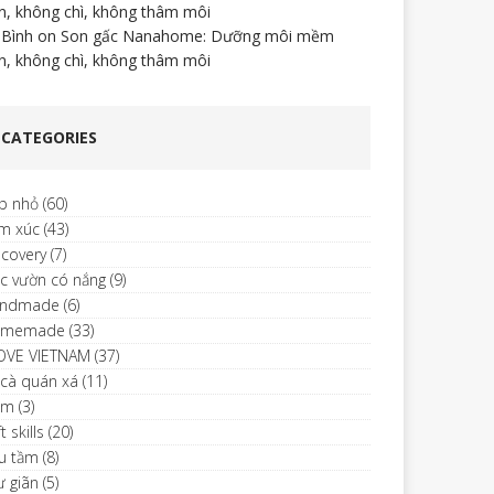
n, không chì, không thâm môi
 Bình
on
Son gấc Nanahome: Dưỡng môi mềm
n, không chì, không thâm môi
CATEGORIES
p nhỏ
(60)
m xúc
(43)
scovery
(7)
c vườn có nắng
(9)
ndmade
(6)
omemade
(33)
LOVE VIETNAM
(37)
 cà quán xá
(11)
im
(3)
t skills
(20)
u tầm
(8)
ư giãn
(5)