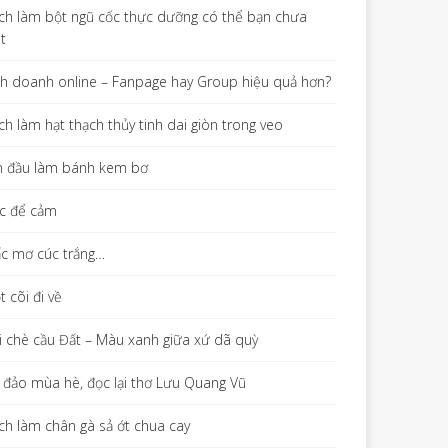
ch làm bột ngũ cốc thực dưỡng có thể bạn chưa
ết
nh doanh online – Fanpage hay Group hiệu quả hơn?
ch làm hạt thạch thủy tinh dai giòn trong veo
n đầu làm bánh kem bơ
c để cảm
ấc mơ cúc trắng…
 cõi đi về
i chè cầu Đất – Màu xanh giữa xứ dã quỳ
 đảo mùa hè, đọc lại thơ Lưu Quang Vũ
ch làm chân gà sả ớt chua cay