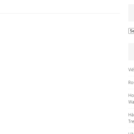
Ar
Vi
Ro
Ho
Wa
Hà
Tr