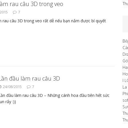
làm rau câu 3D trong veo
Th
/2015
7
 rau câu 3D trong veo rất dễ nếu bạn nắm được bí quyết
Bế
Cả
Di
Gó
Ha
H
Lần đầu làm rau câu 3D
I 
24/08/2015
7
La
Ph
Lần đầu làm rau câu 3D – Những cánh hoa đầu tiên hết sức
sof
un rẩy :))
Sư
Th
Th