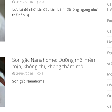
31/12/2016
0
Cá
Lưu lại để nhớ, lần đầu làm bánh đã lóng ngóng như
bi
thế nào :))
Ki
Cá
Lầ
Đọ
Son gấc Nanahome: Dưỡng môi mềm
Gi
mịn, không chì, không thâm môi
24/04/2016
3
Một
Son gấc Nanahome
Đồ
Ốc
Cá