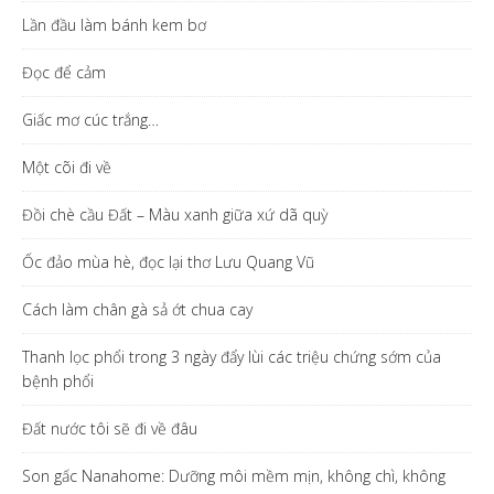
Lần đầu làm bánh kem bơ
Đọc để cảm
Giấc mơ cúc trắng…
Một cõi đi về
Đồi chè cầu Đất – Màu xanh giữa xứ dã quỳ
Ốc đảo mùa hè, đọc lại thơ Lưu Quang Vũ
Cách làm chân gà sả ớt chua cay
Thanh lọc phổi trong 3 ngày đẩy lùi các triệu chứng sớm của
bệnh phổi
Đất nước tôi sẽ đi về đâu
Son gấc Nanahome: Dưỡng môi mềm mịn, không chì, không