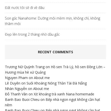
Đất nước tôi sẽ đi về đâu
Son gấc Nanahome: Dưỡng môi mềm mịn, không chì, không
thâm môi
Đẹp lên trong 2 tháng nhờ dầu gấc
RECENT COMMENTS
Trương Nữ Quỳnh Trang
on
Hồ sen Trà Lý, hồ sen Đồng Lớn –
Hương mùa hè xứ Quảng
Nguyen Pham
on
About me
Lê Duyên
on
Suối Khoáng Nóng Thần Tài Đà Nẵng
Nhàn Nguyễn
on
About me
Đỗ Thanh Vân
on
Xịt khoáng trà xanh Nana homemade
Banh Bao Buoi Chieu
on
Bếp nhà ngon ngọt không cần hạt
nêm
Banh Bao Buoi Chieu
on
Bếp nhà ngon ngọt không cần hạt