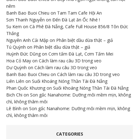
nêm
Banh Bao Buoi Chieu
on
Tam Tam Cafe Hội An
Sơn Thanh Nguyễn
on
Đến Đà Lạt ăn Ốc Nhé !
Su Kem
on
Cà Phê Đà Nẵng, Cafe Full House 856/8 Tôn Đức
Thắng
Nguyên Anh Cải Mập
on
Phân biệt dầu dừa thật – giả
Tú Quỳnh
on
Phân biệt dầu dừa thật – giả
Huỳnh Đức Dũng
on
Cơm tấm Đà Lạt, Cơm Tấm Mei
Hoa Cỏ May
on
Cách làm rau câu 3D trong veo
Dư Quỳnh
on
Cách làm rau câu 3D trong veo
Banh Bao Buoi Chieu
on
Cách làm rau câu 3D trong veo
Liên Liên
on
Suối Khoáng Nóng Thần Tài Đà Nẵng
Phan Quốc Khương
on
Suối Khoáng Nóng Thần Tài Đà Nẵng
Bich Chi
on
Son gấc Nanahome: Dưỡng môi mềm mịn, không
chì, không thâm môi
Lê Bình
on
Son gấc Nanahome: Dưỡng môi mềm mịn, không
chì, không thâm môi
CATEGORIES