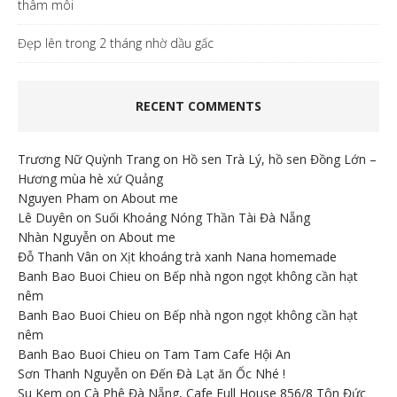
thâm môi
Đẹp lên trong 2 tháng nhờ dầu gấc
RECENT COMMENTS
Trương Nữ Quỳnh Trang
on
Hồ sen Trà Lý, hồ sen Đồng Lớn –
Hương mùa hè xứ Quảng
Nguyen Pham
on
About me
Lê Duyên
on
Suối Khoáng Nóng Thần Tài Đà Nẵng
Nhàn Nguyễn
on
About me
Đỗ Thanh Vân
on
Xịt khoáng trà xanh Nana homemade
Banh Bao Buoi Chieu
on
Bếp nhà ngon ngọt không cần hạt
nêm
Banh Bao Buoi Chieu
on
Bếp nhà ngon ngọt không cần hạt
nêm
Banh Bao Buoi Chieu
on
Tam Tam Cafe Hội An
Sơn Thanh Nguyễn
on
Đến Đà Lạt ăn Ốc Nhé !
Su Kem
on
Cà Phê Đà Nẵng, Cafe Full House 856/8 Tôn Đức