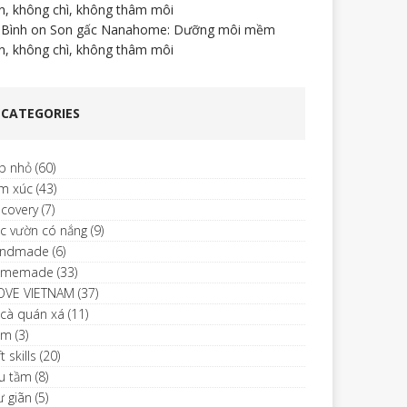
n, không chì, không thâm môi
 Bình
on
Son gấc Nanahome: Dưỡng môi mềm
n, không chì, không thâm môi
CATEGORIES
p nhỏ
(60)
m xúc
(43)
scovery
(7)
c vườn có nắng
(9)
ndmade
(6)
omemade
(33)
LOVE VIETNAM
(37)
 cà quán xá
(11)
im
(3)
t skills
(20)
u tầm
(8)
ư giãn
(5)