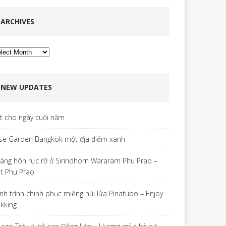
ARCHIVES
chives
NEW UPDATES
ết cho ngày cuối năm
se Garden Bangkok một địa điểm xanh
àng hôn rực rỡ ở Sirindhorn Wararam Phu Prao –
t Phu Prao
nh trình chinh phục miệng núi lửa Pinatubo – Enjoy
ekking