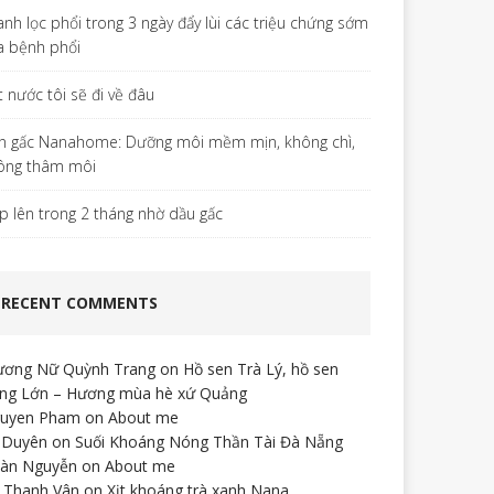
anh lọc phổi trong 3 ngày đẩy lùi các triệu chứng sớm
a bệnh phổi
t nước tôi sẽ đi về đâu
n gấc Nanahome: Dưỡng môi mềm mịn, không chì,
ông thâm môi
p lên trong 2 tháng nhờ dầu gấc
RECENT COMMENTS
ương Nữ Quỳnh Trang
on
Hồ sen Trà Lý, hồ sen
ng Lớn – Hương mùa hè xứ Quảng
uyen Pham
on
About me
 Duyên
on
Suối Khoáng Nóng Thần Tài Đà Nẵng
àn Nguyễn
on
About me
 Thanh Vân
on
Xịt khoáng trà xanh Nana