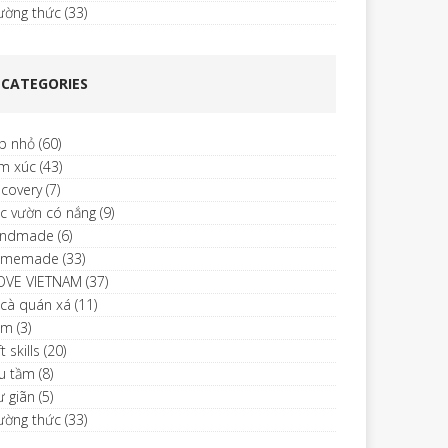
ường thức
(33)
CATEGORIES
p nhỏ
(60)
m xúc
(43)
scovery
(7)
c vườn có nắng
(9)
ndmade
(6)
omemade
(33)
LOVE VIETNAM
(37)
 cà quán xá
(11)
im
(3)
t skills
(20)
u tầm
(8)
ư giãn
(5)
ường thức
(33)