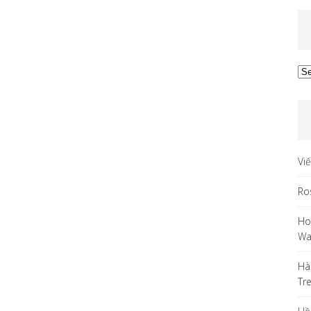
Ar
Vi
Ro
Ho
Wa
Hà
Tr