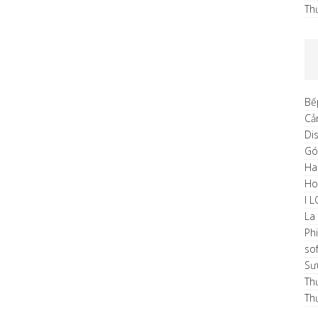
Th
Bế
Cả
Di
Gó
Ha
H
I 
La
Ph
sof
Sư
Th
Th