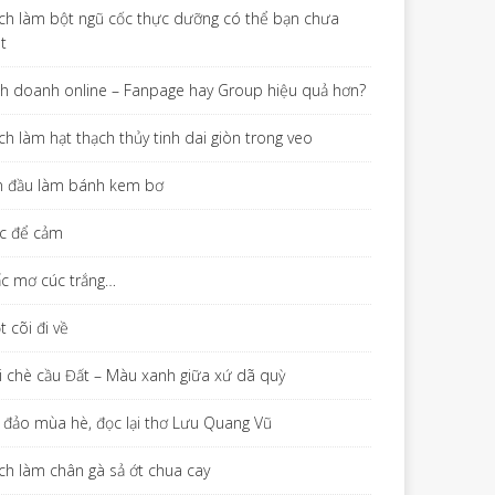
ch làm bột ngũ cốc thực dưỡng có thể bạn chưa
ết
nh doanh online – Fanpage hay Group hiệu quả hơn?
ch làm hạt thạch thủy tinh dai giòn trong veo
n đầu làm bánh kem bơ
c để cảm
ấc mơ cúc trắng…
 cõi đi về
i chè cầu Đất – Màu xanh giữa xứ dã quỳ
 đảo mùa hè, đọc lại thơ Lưu Quang Vũ
ch làm chân gà sả ớt chua cay