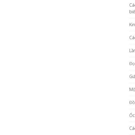
Cá
bi
Ki
Cá
Lầ
Đọ
Gi
Một
Đồ
Ốc
Cá