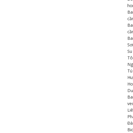
h
Ba
cầ
Ba
cầ
Ba
Sơ
Su
Tô
Ng
Tú
Hu
Ho
Dư
Ba
ve
Li
Ph
Đà
Bi