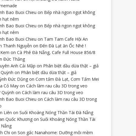
omemade
nh Bao Buoi Chieu
on
Bếp nhà ngon ngọt không
n hạt nêm
nh Bao Buoi Chieu
on
Bếp nhà ngon ngọt không
n hạt nêm
nh Bao Buoi Chieu
on
Tam Tam Cafe Hội An
n Thanh Nguyễn
on
Đến Đà Lạt ăn Ốc Nhé !
 Kem
on
Cà Phê Đà Nẵng, Cafe Full House 856/8
n Đức Thắng
uyên Anh Cải Mập
on
Phân biệt dầu dừa thật – giả
 Quỳnh
on
Phân biệt dầu dừa thật – giả
ỳnh Đức Dũng
on
Cơm tấm Đà Lạt, Cơm Tấm Mei
a Cỏ May
on
Cách làm rau câu 3D trong veo
 Quỳnh
on
Cách làm rau câu 3D trong veo
nh Bao Buoi Chieu
on
Cách làm rau câu 3D trong
o
ên Liên
on
Suối Khoáng Nóng Thần Tài Đà Nẵng
an Quốc Khương
on
Suối Khoáng Nóng Thần Tài
 Nẵng
ch Chi
on
Son gấc Nanahome: Dưỡng môi mềm