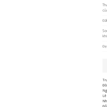
Th
củ
Đấ
So
kh
Đẹ
Tr
Đồ
Ng
Lê
Nh
Đỗ