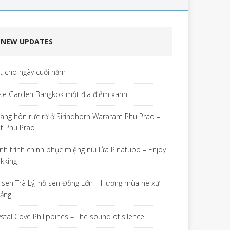
NEW UPDATES
ết cho ngày cuối năm
se Garden Bangkok một địa điểm xanh
àng hôn rực rỡ ở Sirindhorn Wararam Phu Prao –
t Phu Prao
nh trình chinh phục miệng núi lửa Pinatubo – Enjoy
ekking
 sen Trà Lý, hồ sen Đồng Lớn – Hương mùa hè xứ
ảng
ystal Cove Philippines – The sound of silence