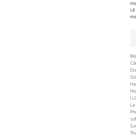
mị
Lê
mị
Bế
Cả
Di
Gó
Ha
H
I 
La
Ph
sof
Sư
Th