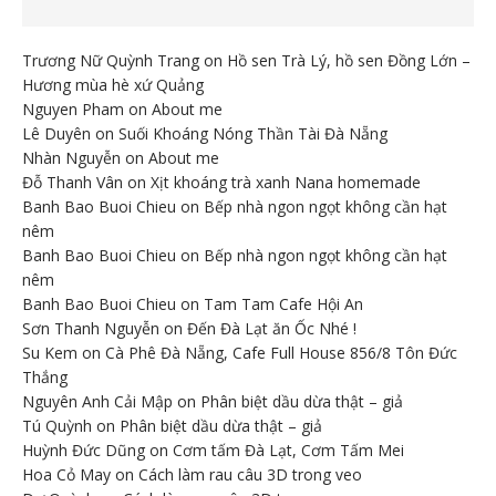
Trương Nữ Quỳnh Trang
on
Hồ sen Trà Lý, hồ sen Đồng Lớn –
Hương mùa hè xứ Quảng
Nguyen Pham
on
About me
Lê Duyên
on
Suối Khoáng Nóng Thần Tài Đà Nẵng
Nhàn Nguyễn
on
About me
Đỗ Thanh Vân
on
Xịt khoáng trà xanh Nana homemade
Banh Bao Buoi Chieu
on
Bếp nhà ngon ngọt không cần hạt
nêm
Banh Bao Buoi Chieu
on
Bếp nhà ngon ngọt không cần hạt
nêm
Banh Bao Buoi Chieu
on
Tam Tam Cafe Hội An
Sơn Thanh Nguyễn
on
Đến Đà Lạt ăn Ốc Nhé !
Su Kem
on
Cà Phê Đà Nẵng, Cafe Full House 856/8 Tôn Đức
Thắng
Nguyên Anh Cải Mập
on
Phân biệt dầu dừa thật – giả
Tú Quỳnh
on
Phân biệt dầu dừa thật – giả
Huỳnh Đức Dũng
on
Cơm tấm Đà Lạt, Cơm Tấm Mei
Hoa Cỏ May
on
Cách làm rau câu 3D trong veo