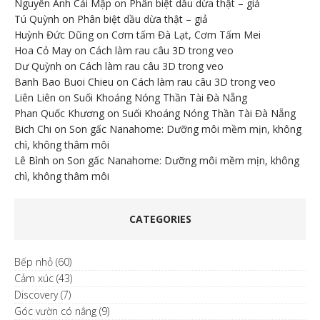
Nguyên Anh Cải Mập
on
Phân biệt dầu dừa thật – giả
Tú Quỳnh
on
Phân biệt dầu dừa thật – giả
Huỳnh Đức Dũng
on
Cơm tấm Đà Lạt, Cơm Tấm Mei
Hoa Cỏ May
on
Cách làm rau câu 3D trong veo
Dư Quỳnh
on
Cách làm rau câu 3D trong veo
Banh Bao Buoi Chieu
on
Cách làm rau câu 3D trong veo
Liên Liên
on
Suối Khoáng Nóng Thần Tài Đà Nẵng
Phan Quốc Khương
on
Suối Khoáng Nóng Thần Tài Đà Nẵng
Bich Chi
on
Son gấc Nanahome: Dưỡng môi mềm mịn, không
chì, không thâm môi
Lê Bình
on
Son gấc Nanahome: Dưỡng môi mềm mịn, không
chì, không thâm môi
CATEGORIES
Bếp nhỏ
(60)
Cảm xúc
(43)
Discovery
(7)
Góc vườn có nắng
(9)