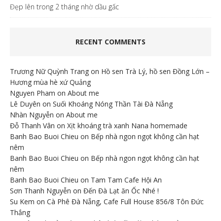
Đẹp lên trong 2 tháng nhờ dầu gấc
RECENT COMMENTS
Trương Nữ Quỳnh Trang
on
Hồ sen Trà Lý, hồ sen Đồng Lớn –
Hương mùa hè xứ Quảng
Nguyen Pham
on
About me
Lê Duyên
on
Suối Khoáng Nóng Thần Tài Đà Nẵng
Nhàn Nguyễn
on
About me
Đỗ Thanh Vân
on
Xịt khoáng trà xanh Nana homemade
Banh Bao Buoi Chieu
on
Bếp nhà ngon ngọt không cần hạt
nêm
Banh Bao Buoi Chieu
on
Bếp nhà ngon ngọt không cần hạt
nêm
Banh Bao Buoi Chieu
on
Tam Tam Cafe Hội An
Sơn Thanh Nguyễn
on
Đến Đà Lạt ăn Ốc Nhé !
Su Kem
on
Cà Phê Đà Nẵng, Cafe Full House 856/8 Tôn Đức
Thắng