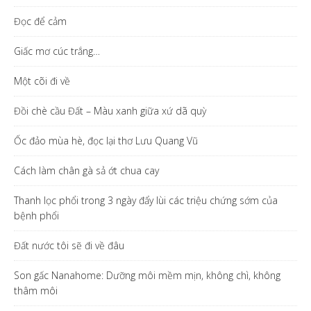
Đọc để cảm
Giấc mơ cúc trắng…
Một cõi đi về
Đồi chè cầu Đất – Màu xanh giữa xứ dã quỳ
Ốc đảo mùa hè, đọc lại thơ Lưu Quang Vũ
Cách làm chân gà sả ớt chua cay
Thanh lọc phổi trong 3 ngày đẩy lùi các triệu chứng sớm của
bệnh phổi
Đất nước tôi sẽ đi về đâu
Son gấc Nanahome: Dưỡng môi mềm mịn, không chì, không
thâm môi