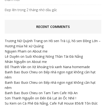
Đẹp lên trong 2 tháng nhờ dầu gấc
RECENT COMMENTS
Trương Nữ Quỳnh Trang
on
Hồ sen Trà Lý, hồ sen Đồng Lớn –
Hương mùa hè xứ Quảng
Nguyen Pham
on
About me
Lê Duyên
on
Suối Khoáng Nóng Thần Tài Đà Nẵng
Nhàn Nguyễn
on
About me
Đỗ Thanh Vân
on
Xịt khoáng trà xanh Nana homemade
Banh Bao Buoi Chieu
on
Bếp nhà ngon ngọt không cần hạt
nêm
Banh Bao Buoi Chieu
on
Bếp nhà ngon ngọt không cần hạt
nêm
Banh Bao Buoi Chieu
on
Tam Tam Cafe Hội An
Sơn Thanh Nguyễn
on
Đến Đà Lạt ăn Ốc Nhé !
Su Kem
on
Cà Phê Đà Nẵng, Cafe Full House 856/8 Tôn Đức