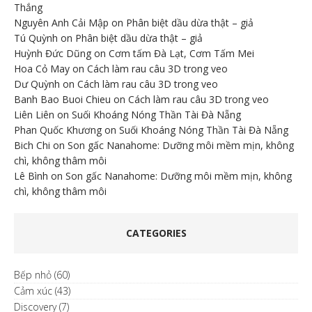
Thắng
Nguyên Anh Cải Mập
on
Phân biệt dầu dừa thật – giả
Tú Quỳnh
on
Phân biệt dầu dừa thật – giả
Huỳnh Đức Dũng
on
Cơm tấm Đà Lạt, Cơm Tấm Mei
Hoa Cỏ May
on
Cách làm rau câu 3D trong veo
Dư Quỳnh
on
Cách làm rau câu 3D trong veo
Banh Bao Buoi Chieu
on
Cách làm rau câu 3D trong veo
Liên Liên
on
Suối Khoáng Nóng Thần Tài Đà Nẵng
Phan Quốc Khương
on
Suối Khoáng Nóng Thần Tài Đà Nẵng
Bich Chi
on
Son gấc Nanahome: Dưỡng môi mềm mịn, không
chì, không thâm môi
Lê Bình
on
Son gấc Nanahome: Dưỡng môi mềm mịn, không
chì, không thâm môi
CATEGORIES
Bếp nhỏ
(60)
Cảm xúc
(43)
Discovery
(7)