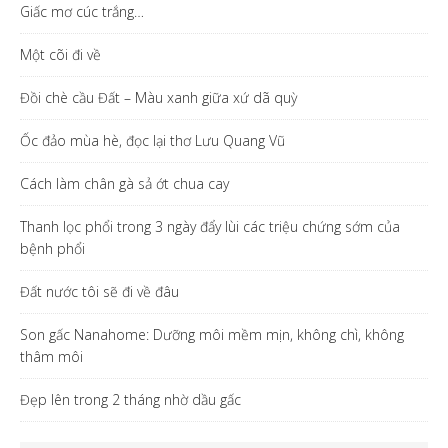
Giấc mơ cúc trắng…
Một cõi đi về
Đồi chè cầu Đất – Màu xanh giữa xứ dã quỳ
Ốc đảo mùa hè, đọc lại thơ Lưu Quang Vũ
Cách làm chân gà sả ớt chua cay
Thanh lọc phổi trong 3 ngày đẩy lùi các triệu chứng sớm của
bệnh phổi
Đất nước tôi sẽ đi về đâu
Son gấc Nanahome: Dưỡng môi mềm mịn, không chì, không
thâm môi
Đẹp lên trong 2 tháng nhờ dầu gấc