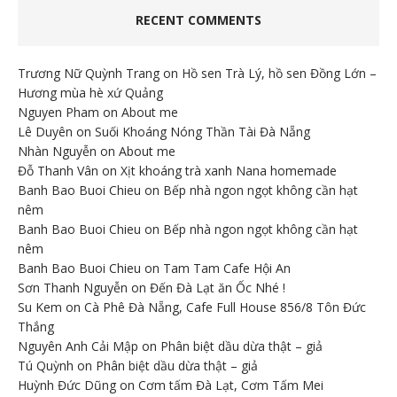
RECENT COMMENTS
Trương Nữ Quỳnh Trang
on
Hồ sen Trà Lý, hồ sen Đồng Lớn –
Hương mùa hè xứ Quảng
Nguyen Pham
on
About me
Lê Duyên
on
Suối Khoáng Nóng Thần Tài Đà Nẵng
Nhàn Nguyễn
on
About me
Đỗ Thanh Vân
on
Xịt khoáng trà xanh Nana homemade
Banh Bao Buoi Chieu
on
Bếp nhà ngon ngọt không cần hạt
nêm
Banh Bao Buoi Chieu
on
Bếp nhà ngon ngọt không cần hạt
nêm
Banh Bao Buoi Chieu
on
Tam Tam Cafe Hội An
Sơn Thanh Nguyễn
on
Đến Đà Lạt ăn Ốc Nhé !
Su Kem
on
Cà Phê Đà Nẵng, Cafe Full House 856/8 Tôn Đức
Thắng
Nguyên Anh Cải Mập
on
Phân biệt dầu dừa thật – giả
Tú Quỳnh
on
Phân biệt dầu dừa thật – giả
Huỳnh Đức Dũng
on
Cơm tấm Đà Lạt, Cơm Tấm Mei