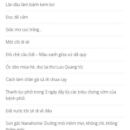
Lần đầu làm bánh kem bơ
Đọc để cảm
Giấc mơ cúc trắng…
Một cõi đi về
Đồi chè cầu Đất – Màu xanh giữa xứ dã quỳ
Ốc đảo mùa hè, đọc lại thơ Lưu Quang Vũ
Cách làm chân gà sả ớt chua cay
Thanh lọc phổi trong 3 ngày đẩy lùi các triệu chứng sớm của
bệnh phổi
Đất nước tôi sẽ đi về đâu
Son gấc Nanahome: Dưỡng môi mềm mịn, không chì, không
thâm môi