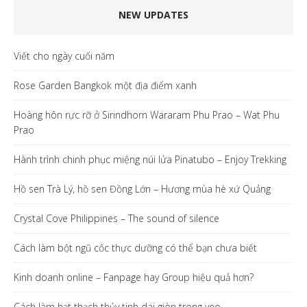
NEW UPDATES
Viết cho ngày cuối năm
Rose Garden Bangkok một địa điểm xanh
Hoàng hôn rực rỡ ở Sirindhorn Wararam Phu Prao – Wat Phu
Prao
Hành trình chinh phục miệng núi lửa Pinatubo – Enjoy Trekking
Hồ sen Trà Lý, hồ sen Đồng Lớn – Hương mùa hè xứ Quảng
Crystal Cove Philippines – The sound of silence
Cách làm bột ngũ cốc thực dưỡng có thể bạn chưa biết
Kinh doanh online – Fanpage hay Group hiệu quả hơn?
Cách làm hạt thạch thủy tinh dai giòn trong veo