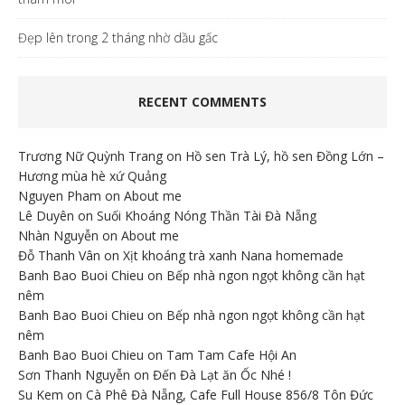
Đẹp lên trong 2 tháng nhờ dầu gấc
RECENT COMMENTS
Trương Nữ Quỳnh Trang
on
Hồ sen Trà Lý, hồ sen Đồng Lớn –
Hương mùa hè xứ Quảng
Nguyen Pham
on
About me
Lê Duyên
on
Suối Khoáng Nóng Thần Tài Đà Nẵng
Nhàn Nguyễn
on
About me
Đỗ Thanh Vân
on
Xịt khoáng trà xanh Nana homemade
Banh Bao Buoi Chieu
on
Bếp nhà ngon ngọt không cần hạt
nêm
Banh Bao Buoi Chieu
on
Bếp nhà ngon ngọt không cần hạt
nêm
Banh Bao Buoi Chieu
on
Tam Tam Cafe Hội An
Sơn Thanh Nguyễn
on
Đến Đà Lạt ăn Ốc Nhé !
Su Kem
on
Cà Phê Đà Nẵng, Cafe Full House 856/8 Tôn Đức