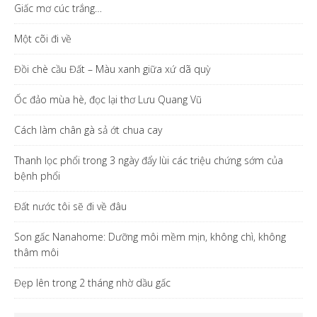
Giấc mơ cúc trắng…
Một cõi đi về
Đồi chè cầu Đất – Màu xanh giữa xứ dã quỳ
Ốc đảo mùa hè, đọc lại thơ Lưu Quang Vũ
Cách làm chân gà sả ớt chua cay
Thanh lọc phổi trong 3 ngày đẩy lùi các triệu chứng sớm của
bệnh phổi
Đất nước tôi sẽ đi về đâu
Son gấc Nanahome: Dưỡng môi mềm mịn, không chì, không
thâm môi
Đẹp lên trong 2 tháng nhờ dầu gấc