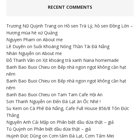
RECENT COMMENTS
Trương Nữ Quỳnh Trang
on
Hồ sen Trà Lý, hồ sen Đồng Lớn –
Hương mùa hè xứ Quảng
Nguyen Pham
on
About me
Lê Duyên
on
Suối Khoáng Nóng Thần Tài Đà Nẵng
Nhàn Nguyễn
on
About me
Đỗ Thanh Vân
on
Xịt khoáng trà xanh Nana homemade
Banh Bao Buoi Chieu
on
Bếp nhà ngon ngọt không cần hạt
nêm
Banh Bao Buoi Chieu
on
Bếp nhà ngon ngọt không cần hạt
nêm
Banh Bao Buoi Chieu
on
Tam Tam Cafe Hội An
Sơn Thanh Nguyễn
on
Đến Đà Lạt ăn Ốc Nhé !
Su Kem
on
Cà Phê Đà Nẵng, Cafe Full House 856/8 Tôn Đức
Thắng
Nguyên Anh Cải Mập
on
Phân biệt dầu dừa thật – giả
Tú Quỳnh
on
Phân biệt dầu dừa thật – giả
Huỳnh Đức Dũng
on
Cơm tấm Đà Lạt, Cơm Tấm Mei