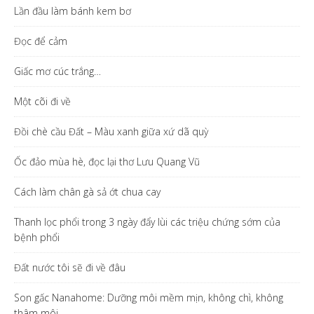
Lần đầu làm bánh kem bơ
Đọc để cảm
Giấc mơ cúc trắng…
Một cõi đi về
Đồi chè cầu Đất – Màu xanh giữa xứ dã quỳ
Ốc đảo mùa hè, đọc lại thơ Lưu Quang Vũ
Cách làm chân gà sả ớt chua cay
Thanh lọc phổi trong 3 ngày đẩy lùi các triệu chứng sớm của
bệnh phổi
Đất nước tôi sẽ đi về đâu
Son gấc Nanahome: Dưỡng môi mềm mịn, không chì, không
thâm môi