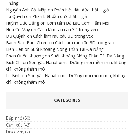
Thắng
Nguyên Anh Cải Mập
on
Phân biệt dầu dừa thật – giả
Tú Quỳnh
on
Phân biệt dầu dừa thật – giả
Huỳnh Đức Dũng
on
Cơm tấm Đà Lạt, Cơm Tấm Mei
Hoa Cỏ May
on
Cách làm rau câu 3D trong veo
Dư Quỳnh
on
Cách làm rau câu 3D trong veo
Banh Bao Buoi Chieu
on
Cách làm rau câu 3D trong veo
Liên Liên
on
Suối Khoáng Nóng Thần Tài Đà Nẵng
Phan Quốc Khương
on
Suối Khoáng Nóng Thần Tài Đà Nẵng
Bich Chi
on
Son gấc Nanahome: Dưỡng môi mềm mịn, không
chì, không thâm môi
Lê Bình
on
Son gấc Nanahome: Dưỡng môi mềm mịn, không
chì, không thâm môi
CATEGORIES
Bếp nhỏ
(60)
Cảm xúc
(43)
Discovery
(7)