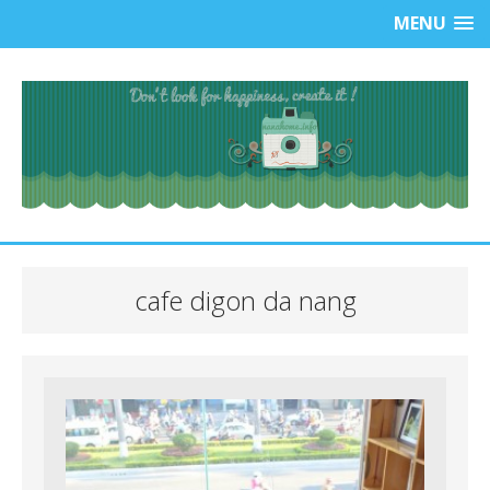
MENU
cafe digon da nang