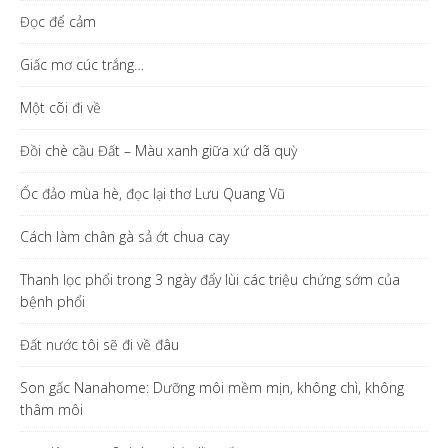
Đọc để cảm
Giấc mơ cúc trắng…
Một cõi đi về
Đồi chè cầu Đất – Màu xanh giữa xứ dã quỳ
Ốc đảo mùa hè, đọc lại thơ Lưu Quang Vũ
Cách làm chân gà sả ớt chua cay
Thanh lọc phổi trong 3 ngày đẩy lùi các triệu chứng sớm của
bệnh phổi
Đất nước tôi sẽ đi về đâu
Son gấc Nanahome: Dưỡng môi mềm mịn, không chì, không
thâm môi