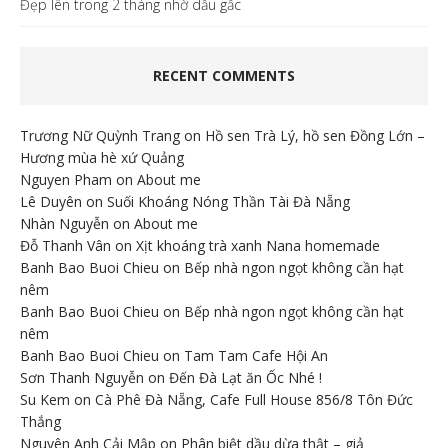
Đẹp lên trong 2 tháng nhờ dầu gấc
RECENT COMMENTS
Trương Nữ Quỳnh Trang
on
Hồ sen Trà Lý, hồ sen Đồng Lớn –
Hương mùa hè xứ Quảng
Nguyen Pham
on
About me
Lê Duyên
on
Suối Khoáng Nóng Thần Tài Đà Nẵng
Nhàn Nguyễn
on
About me
Đỗ Thanh Vân
on
Xịt khoáng trà xanh Nana homemade
Banh Bao Buoi Chieu
on
Bếp nhà ngon ngọt không cần hạt
nêm
Banh Bao Buoi Chieu
on
Bếp nhà ngon ngọt không cần hạt
nêm
Banh Bao Buoi Chieu
on
Tam Tam Cafe Hội An
Sơn Thanh Nguyễn
on
Đến Đà Lạt ăn Ốc Nhé !
Su Kem
on
Cà Phê Đà Nẵng, Cafe Full House 856/8 Tôn Đức
Thắng
Nguyên Anh Cải Mập
on
Phân biệt dầu dừa thật – giả