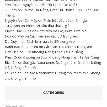
Sơn Thanh Nguyễn
on
Đến Đà Lạt ăn Ốc Nhé !
Su Kem
on
Cà Phê Đà Nẵng, Cafe Full House 856/8 Tôn Đức
Thắng
Nguyên Anh Cải Mập
on
Phân biệt dầu dừa thật – giả
Tú Quỳnh
on
Phân biệt dầu dừa thật – giả
Huỳnh Đức Dũng
on
Cơm tấm Đà Lạt, Cơm Tấm Mei
Hoa Cỏ May
on
Cách làm rau câu 3D trong veo
Dư Quỳnh
on
Cách làm rau câu 3D trong veo
Banh Bao Buoi Chieu
on
Cách làm rau câu 3D trong veo
Liên Liên
on
Suối Khoáng Nóng Thần Tài Đà Nẵng
Phan Quốc Khương
on
Suối Khoáng Nóng Thần Tài Đà Nẵng
Bich Chi
on
Son gấc Nanahome: Dưỡng môi mềm mịn, không
chì, không thâm môi
Lê Bình
on
Son gấc Nanahome: Dưỡng môi mềm mịn, không
chì, không thâm môi
CATEGORIES
Bếp nhỏ
(60)