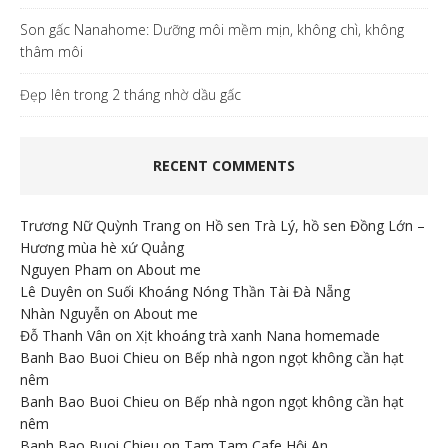
Son gấc Nanahome: Dưỡng môi mềm mịn, không chì, không
thâm môi
Đẹp lên trong 2 tháng nhờ dầu gấc
RECENT COMMENTS
Trương Nữ Quỳnh Trang
on
Hồ sen Trà Lý, hồ sen Đồng Lớn –
Hương mùa hè xứ Quảng
Nguyen Pham
on
About me
Lê Duyên
on
Suối Khoáng Nóng Thần Tài Đà Nẵng
Nhàn Nguyễn
on
About me
Đỗ Thanh Vân
on
Xịt khoáng trà xanh Nana homemade
Banh Bao Buoi Chieu
on
Bếp nhà ngon ngọt không cần hạt
nêm
Banh Bao Buoi Chieu
on
Bếp nhà ngon ngọt không cần hạt
nêm
Banh Bao Buoi Chieu
on
Tam Tam Cafe Hội An