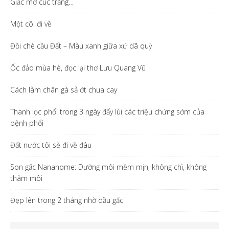
Giấc mơ cúc trắng…
Một cõi đi về
Đồi chè cầu Đất – Màu xanh giữa xứ dã quỳ
Ốc đảo mùa hè, đọc lại thơ Lưu Quang Vũ
Cách làm chân gà sả ớt chua cay
Thanh lọc phổi trong 3 ngày đẩy lùi các triệu chứng sớm của
bệnh phổi
Đất nước tôi sẽ đi về đâu
Son gấc Nanahome: Dưỡng môi mềm mịn, không chì, không
thâm môi
Đẹp lên trong 2 tháng nhờ dầu gấc