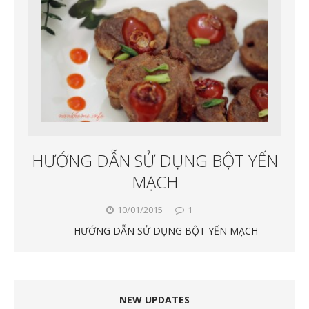
HƯỚNG DẪN SỬ DỤNG BỘT YẾN
MẠCH
10/01/2015
1
HƯỚNG DẪN SỬ DỤNG BỘT YẾN MẠCH
NEW UPDATES