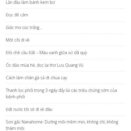
Lần đầu làm bánh kem bơ
Đọc để cảm
Giấc mơ cúc trắng…
Một cõi đi về
Đồi chè cầu Đất – Màu xanh giữa xứ dã quỳ
Ốc đảo mùa hè, đọc lại thơ Lưu Quang Vũ
Cách làm chân gà sả ớt chua cay
Thanh lọc phổi trong 3 ngày đẩy lùi các triệu chứng sớm của
bệnh phổi
Đất nước tôi sẽ đi về đâu
Son gấc Nanahome: Dưỡng môi mềm mịn, không chì, không
thâm môi