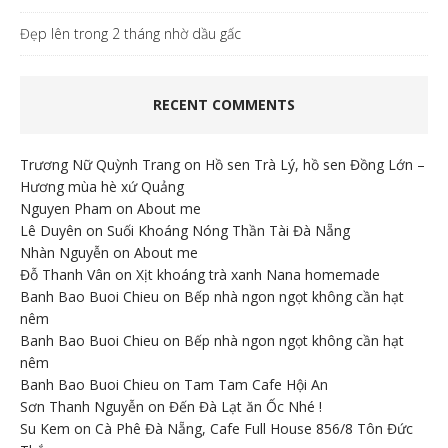
Đẹp lên trong 2 tháng nhờ dầu gấc
RECENT COMMENTS
Trương Nữ Quỳnh Trang
on
Hồ sen Trà Lý, hồ sen Đồng Lớn –
Hương mùa hè xứ Quảng
Nguyen Pham
on
About me
Lê Duyên
on
Suối Khoáng Nóng Thần Tài Đà Nẵng
Nhàn Nguyễn
on
About me
Đỗ Thanh Vân
on
Xịt khoáng trà xanh Nana homemade
Banh Bao Buoi Chieu
on
Bếp nhà ngon ngọt không cần hạt
nêm
Banh Bao Buoi Chieu
on
Bếp nhà ngon ngọt không cần hạt
nêm
Banh Bao Buoi Chieu
on
Tam Tam Cafe Hội An
Sơn Thanh Nguyễn
on
Đến Đà Lạt ăn Ốc Nhé !
Su Kem
on
Cà Phê Đà Nẵng, Cafe Full House 856/8 Tôn Đức