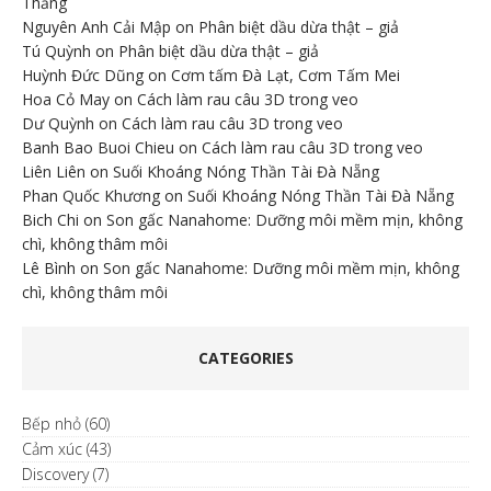
Thắng
Nguyên Anh Cải Mập
on
Phân biệt dầu dừa thật – giả
Tú Quỳnh
on
Phân biệt dầu dừa thật – giả
Huỳnh Đức Dũng
on
Cơm tấm Đà Lạt, Cơm Tấm Mei
Hoa Cỏ May
on
Cách làm rau câu 3D trong veo
Dư Quỳnh
on
Cách làm rau câu 3D trong veo
Banh Bao Buoi Chieu
on
Cách làm rau câu 3D trong veo
Liên Liên
on
Suối Khoáng Nóng Thần Tài Đà Nẵng
Phan Quốc Khương
on
Suối Khoáng Nóng Thần Tài Đà Nẵng
Bich Chi
on
Son gấc Nanahome: Dưỡng môi mềm mịn, không
chì, không thâm môi
Lê Bình
on
Son gấc Nanahome: Dưỡng môi mềm mịn, không
chì, không thâm môi
CATEGORIES
Bếp nhỏ
(60)
Cảm xúc
(43)
Discovery
(7)