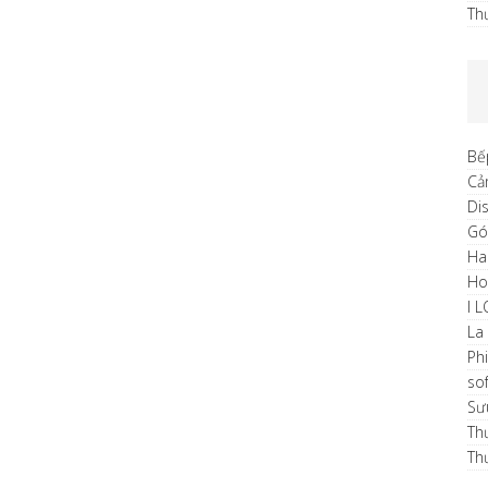
Th
Bế
Cả
Di
Gó
Ha
H
I 
La
Ph
sof
Sư
Th
Th