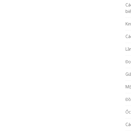
Cá
bi
Ki
Cá
Lầ
Đọ
Gi
Một
Đồ
Ốc
Cá