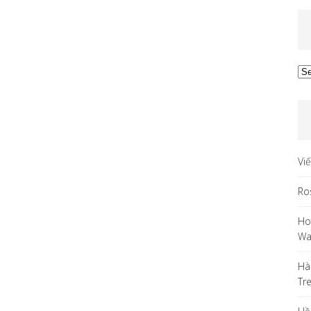
Ar
Vi
Ro
Ho
Wa
Hà
Tr