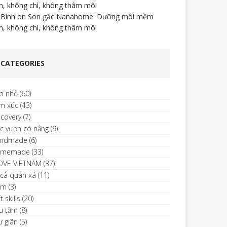
n, không chì, không thâm môi
 Bình
on
Son gấc Nanahome: Dưỡng môi mềm
n, không chì, không thâm môi
CATEGORIES
p nhỏ
(60)
m xúc
(43)
scovery
(7)
c vườn có nắng
(9)
ndmade
(6)
omemade
(33)
LOVE VIETNAM
(37)
 cà quán xá
(11)
im
(3)
t skills
(20)
u tầm
(8)
ư giãn
(5)