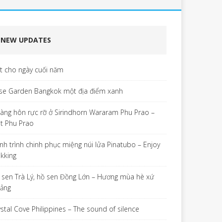
NEW UPDATES
ết cho ngày cuối năm
se Garden Bangkok một địa điểm xanh
àng hôn rực rỡ ở Sirindhorn Wararam Phu Prao –
t Phu Prao
nh trình chinh phục miệng núi lửa Pinatubo – Enjoy
ekking
 sen Trà Lý, hồ sen Đồng Lớn – Hương mùa hè xứ
ảng
ystal Cove Philippines – The sound of silence