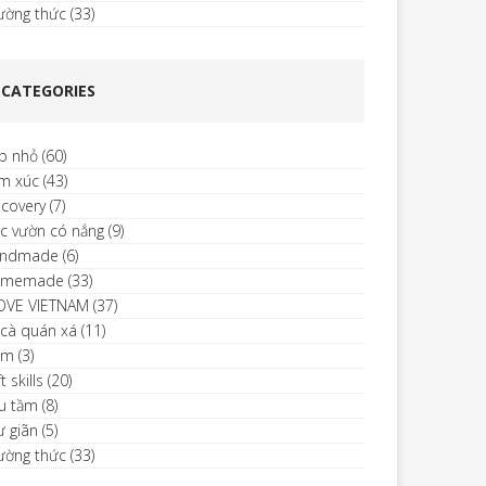
ường thức
(33)
CATEGORIES
p nhỏ
(60)
m xúc
(43)
scovery
(7)
c vườn có nắng
(9)
ndmade
(6)
omemade
(33)
LOVE VIETNAM
(37)
 cà quán xá
(11)
im
(3)
t skills
(20)
u tầm
(8)
ư giãn
(5)
ường thức
(33)