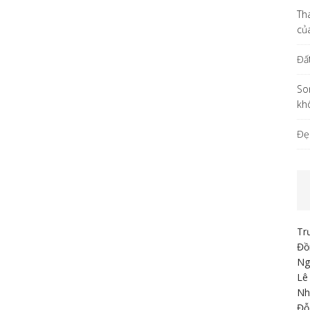
Th
củ
Đấ
So
kh
Đẹ
Tr
Đồ
Ng
Lê
Nh
Đỗ