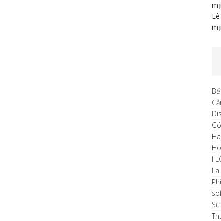
mị
Lê
mị
Bế
Cả
Di
Gó
Ha
H
I 
La
Ph
sof
Sư
Th