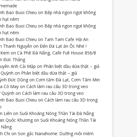
omemade
nh Bao Buoi Chieu
on
Bếp nhà ngon ngọt không
n hạt nêm
nh Bao Buoi Chieu
on
Bếp nhà ngon ngọt không
n hạt nêm
nh Bao Buoi Chieu
on
Tam Tam Cafe Hội An
n Thanh Nguyễn
on
Đến Đà Lạt ăn Ốc Nhé !
 Kem
on
Cà Phê Đà Nẵng, Cafe Full House 856/8
n Đức Thắng
uyên Anh Cải Mập
on
Phân biệt dầu dừa thật – giả
 Quỳnh
on
Phân biệt dầu dừa thật – giả
ỳnh Đức Dũng
on
Cơm tấm Đà Lạt, Cơm Tấm Mei
a Cỏ May
on
Cách làm rau câu 3D trong veo
 Quỳnh
on
Cách làm rau câu 3D trong veo
nh Bao Buoi Chieu
on
Cách làm rau câu 3D trong
o
ên Liên
on
Suối Khoáng Nóng Thần Tài Đà Nẵng
an Quốc Khương
on
Suối Khoáng Nóng Thần Tài
 Nẵng
ch Chi
on
Son gấc Nanahome: Dưỡng môi mềm