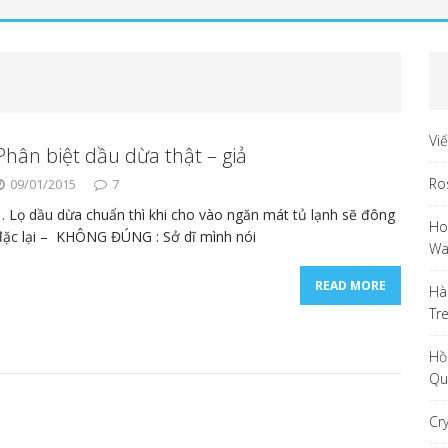
Vi
Phân biệt dầu dừa thật – giả
Ro
09/01/2015
7
1. Lọ dầu dừa chuẩn thì khi cho vào ngăn mát tủ lạnh sẽ đông
Ho
đặc lại – KHÔNG ĐÚNG : Sở dĩ mình nói
Wa
READ MORE
Hà
Tr
Hồ
Qu
Cr