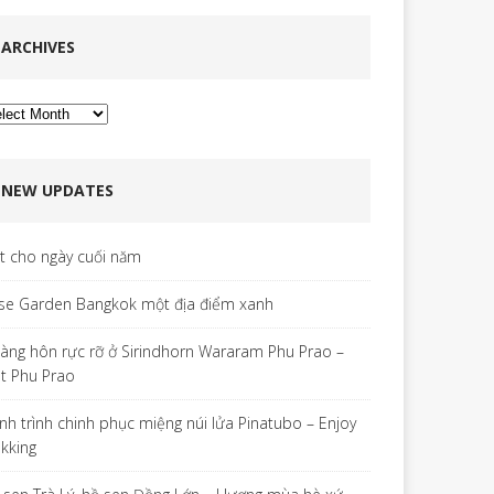
ARCHIVES
chives
NEW UPDATES
ết cho ngày cuối năm
se Garden Bangkok một địa điểm xanh
àng hôn rực rỡ ở Sirindhorn Wararam Phu Prao –
t Phu Prao
nh trình chinh phục miệng núi lửa Pinatubo – Enjoy
ekking