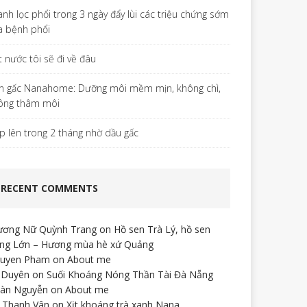
anh lọc phổi trong 3 ngày đẩy lùi các triệu chứng sớm
a bệnh phổi
t nước tôi sẽ đi về đâu
n gấc Nanahome: Dưỡng môi mềm mịn, không chì,
ông thâm môi
p lên trong 2 tháng nhờ dầu gấc
RECENT COMMENTS
ương Nữ Quỳnh Trang
on
Hồ sen Trà Lý, hồ sen
ng Lớn – Hương mùa hè xứ Quảng
uyen Pham
on
About me
 Duyên
on
Suối Khoáng Nóng Thần Tài Đà Nẵng
àn Nguyễn
on
About me
 Thanh Vân
on
Xịt khoáng trà xanh Nana