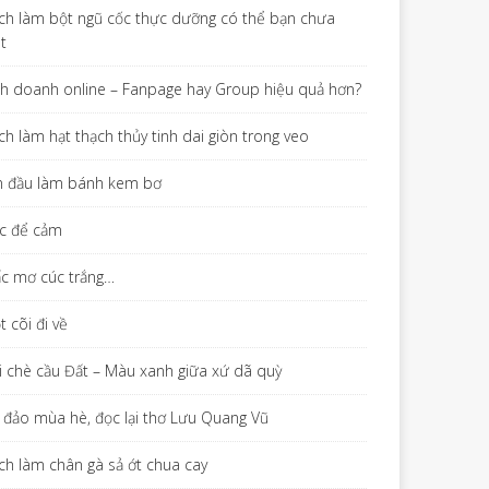
ch làm bột ngũ cốc thực dưỡng có thể bạn chưa
ết
nh doanh online – Fanpage hay Group hiệu quả hơn?
ch làm hạt thạch thủy tinh dai giòn trong veo
n đầu làm bánh kem bơ
c để cảm
ấc mơ cúc trắng…
 cõi đi về
i chè cầu Đất – Màu xanh giữa xứ dã quỳ
 đảo mùa hè, đọc lại thơ Lưu Quang Vũ
ch làm chân gà sả ớt chua cay