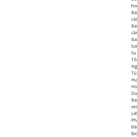
h
Ba
cầ
Ba
cầ
Ba
Sơ
Su
Tô
Ng
Tú
Hu
Ho
Dư
Ba
ve
Li
Ph
Đà
Bi