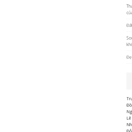
Th
củ
Đấ
So
kh
Đẹ
Tr
Đồ
Ng
Lê
Nh
Đỗ