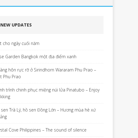
NEW UPDATES
ết cho ngày cuối năm
se Garden Bangkok một địa điểm xanh
àng hôn rực rỡ ở Sirindhorn Wararam Phu Prao –
t Phu Prao
nh trình chinh phục miệng núi lửa Pinatubo – Enjoy
ekking
 sen Trà Lý, hồ sen Đồng Lớn – Hương mùa hè xứ
ảng
ystal Cove Philippines – The sound of silence