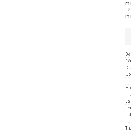
mị
Lê
mị
Bế
Cả
Di
Gó
Ha
H
I 
La
Ph
sof
Sư
Th