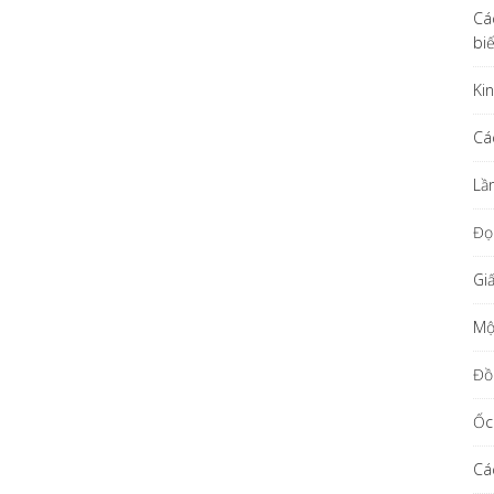
Cá
bi
Ki
Cá
Lầ
Đọ
Gi
Một
Đồ
Ốc
Cá