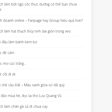
ch làm bột ngũ cốc thực dưỡng có thể bạn chưa
ết
nh doanh online – Fanpage hay Group hiệu quả hơn?
ch làm hạt thạch thủy tinh dai giòn trong veo
n đầu làm bánh kem bơ
c để cảm
ấc mơ cúc trắng…
 cõi đi về
i chè cầu Đất – Màu xanh giữa xứ dã quỳ
 đảo mùa hè, đọc lại thơ Lưu Quang Vũ
ch làm chân gà sả ớt chua cay