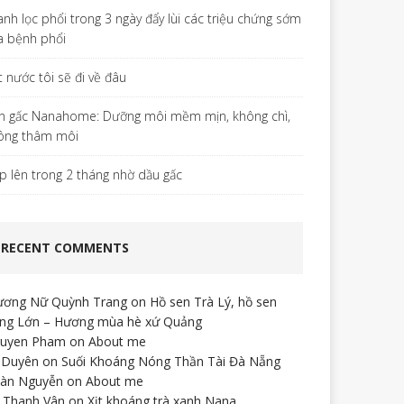
anh lọc phổi trong 3 ngày đẩy lùi các triệu chứng sớm
a bệnh phổi
t nước tôi sẽ đi về đâu
n gấc Nanahome: Dưỡng môi mềm mịn, không chì,
ông thâm môi
p lên trong 2 tháng nhờ dầu gấc
RECENT COMMENTS
ương Nữ Quỳnh Trang
on
Hồ sen Trà Lý, hồ sen
ng Lớn – Hương mùa hè xứ Quảng
uyen Pham
on
About me
 Duyên
on
Suối Khoáng Nóng Thần Tài Đà Nẵng
àn Nguyễn
on
About me
 Thanh Vân
on
Xịt khoáng trà xanh Nana