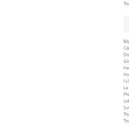
Th
Bế
Cả
Di
Gó
Ha
H
I 
La
Ph
sof
Sư
Th
Th