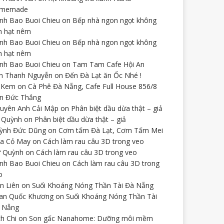
omemade
nh Bao Buoi Chieu
on
Bếp nhà ngon ngọt không
n hạt nêm
nh Bao Buoi Chieu
on
Bếp nhà ngon ngọt không
n hạt nêm
nh Bao Buoi Chieu
on
Tam Tam Cafe Hội An
n Thanh Nguyễn
on
Đến Đà Lạt ăn Ốc Nhé !
 Kem
on
Cà Phê Đà Nẵng, Cafe Full House 856/8
n Đức Thắng
uyên Anh Cải Mập
on
Phân biệt dầu dừa thật – giả
 Quỳnh
on
Phân biệt dầu dừa thật – giả
ỳnh Đức Dũng
on
Cơm tấm Đà Lạt, Cơm Tấm Mei
a Cỏ May
on
Cách làm rau câu 3D trong veo
 Quỳnh
on
Cách làm rau câu 3D trong veo
nh Bao Buoi Chieu
on
Cách làm rau câu 3D trong
o
ên Liên
on
Suối Khoáng Nóng Thần Tài Đà Nẵng
an Quốc Khương
on
Suối Khoáng Nóng Thần Tài
 Nẵng
ch Chi
on
Son gấc Nanahome: Dưỡng môi mềm