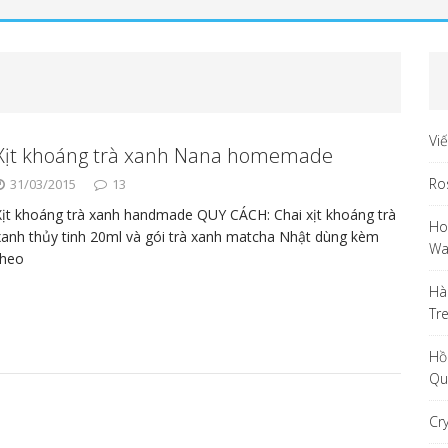
Vi
Xịt khoáng trà xanh Nana homemade
Ro
31/03/2015
13
Xịt khoáng trà xanh handmade QUY CÁCH: Chai xịt khoáng trà
Ho
xanh thủy tinh 20ml và gói trà xanh matcha Nhật dùng kèm
Wa
theo
Hà
Tr
Hồ
Qu
Cr