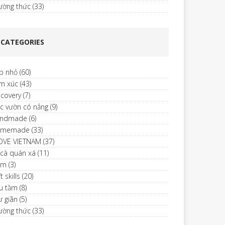
ường thức
(33)
CATEGORIES
p nhỏ
(60)
m xúc
(43)
scovery
(7)
c vườn có nắng
(9)
ndmade
(6)
omemade
(33)
LOVE VIETNAM
(37)
 cà quán xá
(11)
im
(3)
t skills
(20)
u tầm
(8)
ư giãn
(5)
ường thức
(33)