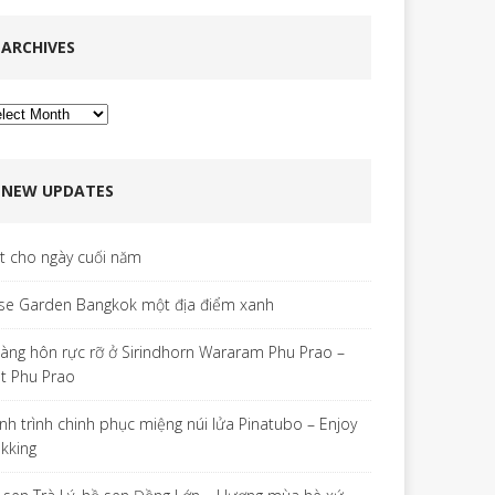
ARCHIVES
chives
NEW UPDATES
ết cho ngày cuối năm
se Garden Bangkok một địa điểm xanh
àng hôn rực rỡ ở Sirindhorn Wararam Phu Prao –
t Phu Prao
nh trình chinh phục miệng núi lửa Pinatubo – Enjoy
ekking