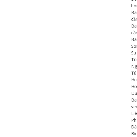
h
Ba
cầ
Ba
cầ
Ba
Sơ
Su
Tô
Ng
Tú
Hu
Ho
Dư
Ba
ve
Li
Ph
Đà
Bi