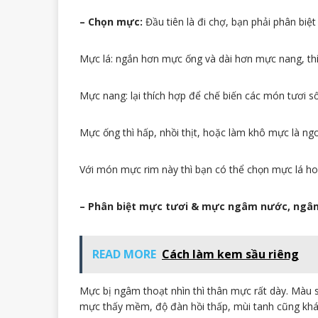
– Chọn mực:
Đầu tiên là đi chợ, bạn phải phân bi
Mực lá: ngắn hơn mực ống và dài hơn mực nang, th
Mực nang: lại thích hợp để chế biến các món tươi số
Mực ống thì hấp, nhồi thịt, hoặc làm khô mực là ng
Với món mực rim này thì bạn có thể chọn mực lá h
– Phân biệt mực tươi & mực ngâm nước, ngâm
READ MORE
Cách làm kem sầu riêng
Mực bị ngâm thoạt nhìn thì thân mực rất dày. Màu s
mực thấy mềm, độ đàn hồi thấp, mùi tanh cũng khá