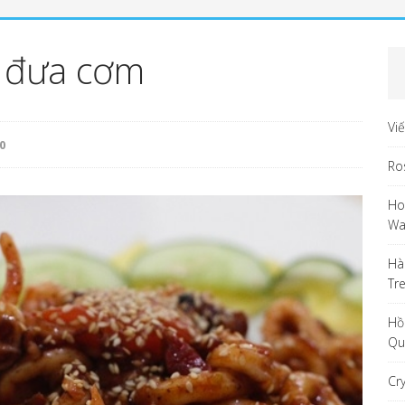
 đưa cơm
Vi
0
Ro
Ho
Wa
Hà
Tr
Hồ
Qu
Cr