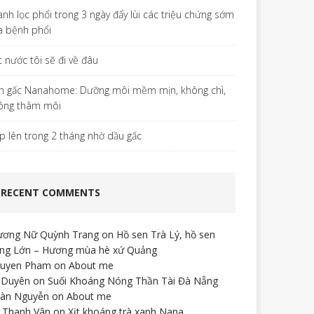
anh lọc phổi trong 3 ngày đẩy lùi các triệu chứng sớm
a bệnh phổi
t nước tôi sẽ đi về đâu
n gấc Nanahome: Dưỡng môi mềm mịn, không chì,
ông thâm môi
p lên trong 2 tháng nhờ dầu gấc
RECENT COMMENTS
ương Nữ Quỳnh Trang
on
Hồ sen Trà Lý, hồ sen
ng Lớn – Hương mùa hè xứ Quảng
uyen Pham
on
About me
 Duyên
on
Suối Khoáng Nóng Thần Tài Đà Nẵng
àn Nguyễn
on
About me
 Thanh Vân
on
Xịt khoáng trà xanh Nana