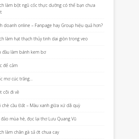
ch làm bột ngũ cốc thực dưỡng có thể bạn chưa
ết
nh doanh online – Fanpage hay Group hiệu quả hơn?
ch làm hạt thạch thủy tinh dai giòn trong veo
n đầu làm bánh kem bơ
c để cảm
ấc mơ cúc trắng…
 cõi đi về
i chè cầu Đất – Màu xanh giữa xứ dã quỳ
 đảo mùa hè, đọc lại thơ Lưu Quang Vũ
ch làm chân gà sả ớt chua cay