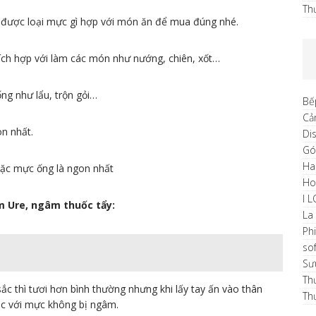
Th
ệt được loại mực gì hợp với món ăn để mua đúng nhé.
ích hợp với làm các món như nướng, chiên, xốt…
ng như lẩu, trộn gỏi…
Bế
Cả
on nhất.
Di
Gó
Ha
oặc mực ống là ngon nhất
H
I 
 Ure, ngâm thuốc tẩy:
La
Ph
sof
Sư
Th
ắc thì tươi hơn bình thường nhưng khi lấy tay ấn vào thân
Th
c với mực không bị ngâm.