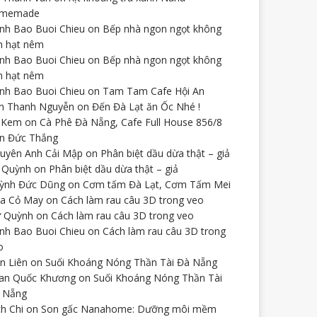
omemade
nh Bao Buoi Chieu
on
Bếp nhà ngon ngọt không
n hạt nêm
nh Bao Buoi Chieu
on
Bếp nhà ngon ngọt không
n hạt nêm
nh Bao Buoi Chieu
on
Tam Tam Cafe Hội An
n Thanh Nguyễn
on
Đến Đà Lạt ăn Ốc Nhé !
 Kem
on
Cà Phê Đà Nẵng, Cafe Full House 856/8
n Đức Thắng
uyên Anh Cải Mập
on
Phân biệt dầu dừa thật – giả
 Quỳnh
on
Phân biệt dầu dừa thật – giả
ỳnh Đức Dũng
on
Cơm tấm Đà Lạt, Cơm Tấm Mei
a Cỏ May
on
Cách làm rau câu 3D trong veo
 Quỳnh
on
Cách làm rau câu 3D trong veo
nh Bao Buoi Chieu
on
Cách làm rau câu 3D trong
o
ên Liên
on
Suối Khoáng Nóng Thần Tài Đà Nẵng
an Quốc Khương
on
Suối Khoáng Nóng Thần Tài
 Nẵng
ch Chi
on
Son gấc Nanahome: Dưỡng môi mềm