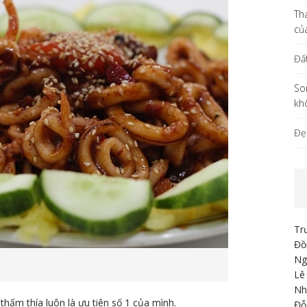
Th
củ
Đấ
So
kh
Đẹ
Tr
Đồ
Ng
Lê
Nh
ấm thía luôn là ưu tiên số 1 của mình.
Đỗ