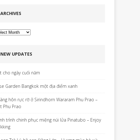
ARCHIVES
chives
NEW UPDATES
ết cho ngày cuối năm
se Garden Bangkok một địa điểm xanh
àng hôn rực rỡ ở Sirindhorn Wararam Phu Prao –
t Phu Prao
nh trình chinh phục miệng núi lửa Pinatubo – Enjoy
ekking