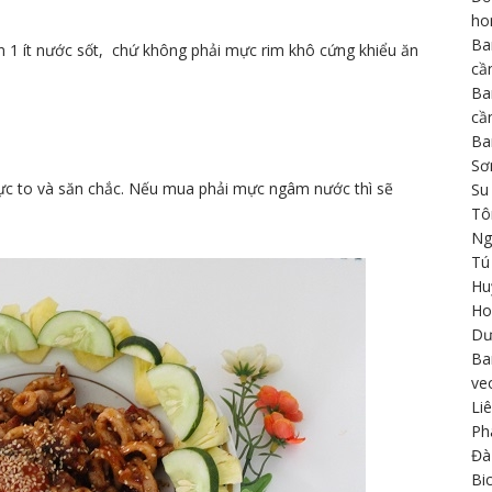
h
Ba
n 1 ít nước sốt, chứ không phải mực rim khô cứng khiểu ăn
cầ
Ba
cầ
Ba
Sơ
ực to và săn chắc. Nếu mua phải mực ngâm nước thì sẽ
Su
Tô
Ng
Tú
Hu
Ho
Dư
Ba
ve
Li
Ph
Đà
Bi