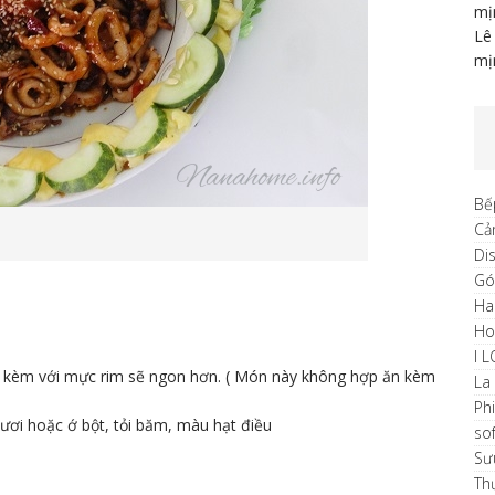
mị
Lê
mị
Bế
Cả
Di
Gó
Ha
H
I 
ăn kèm với mực rim sẽ ngon hơn. ( Món này không hợp ăn kèm
La
Ph
tươi hoặc ớ bột, tỏi băm, màu hạt điều
sof
Sư
Th