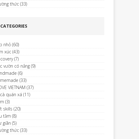
ường thức
(33)
CATEGORIES
p nhỏ
(60)
m xúc
(43)
scovery
(7)
c vườn có nắng
(9)
ndmade
(6)
omemade
(33)
LOVE VIETNAM
(37)
 cà quán xá
(11)
im
(3)
t skills
(20)
u tầm
(8)
ư giãn
(5)
ường thức
(33)