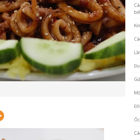
Cá
bi
Ki
Cá
Lầ
Đọ
Gi
Một
Đồ
Ốc
Cá