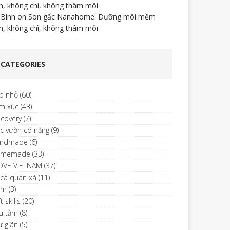
n, không chì, không thâm môi
 Bình
on
Son gấc Nanahome: Dưỡng môi mềm
n, không chì, không thâm môi
CATEGORIES
p nhỏ
(60)
m xúc
(43)
scovery
(7)
c vườn có nắng
(9)
ndmade
(6)
omemade
(33)
LOVE VIETNAM
(37)
 cà quán xá
(11)
im
(3)
t skills
(20)
u tầm
(8)
ư giãn
(5)