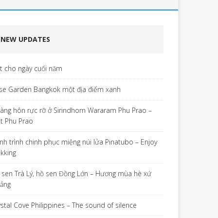
NEW UPDATES
ết cho ngày cuối năm
se Garden Bangkok một địa điểm xanh
àng hôn rực rỡ ở Sirindhorn Wararam Phu Prao –
t Phu Prao
nh trình chinh phục miệng núi lửa Pinatubo – Enjoy
ekking
 sen Trà Lý, hồ sen Đồng Lớn – Hương mùa hè xứ
ảng
ystal Cove Philippines – The sound of silence