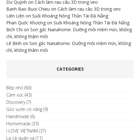
Dư Quỳnh
on
Cách làm rau câu 3D trong veo
Banh Bao Buoi Chieu
on
Cách làm rau câu 3D trong veo
Liên Liên
on
Suối Khoáng Nóng Thần Tài Đà Nẵng
Phan Quốc Khương
on
Suối Khoáng Nóng Thần Tài Đà Nẵng
Bich Chi
on
Son gấc Nanahome: Dưỡng môi mềm mịn, không
chì, không thâm môi
Lê Bình
on
Son gấc Nanahome: Dưỡng môi mềm mịn, không
chì, không thâm môi
CATEGORIES
Bếp nhỏ
(60)
Cảm xúc
(43)
Discovery
(7)
Góc vườn có nắng
(9)
Handmade
(6)
Homemade
(33)
I LOVE VIETNAM
(37)
La cà quán xá
(11)