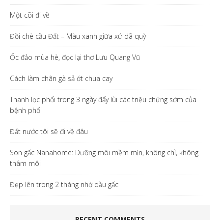
Một cõi đi về
Đồi chè cầu Đất – Màu xanh giữa xứ dã quỳ
Ốc đảo mùa hè, đọc lại thơ Lưu Quang Vũ
Cách làm chân gà sả ớt chua cay
Thanh lọc phổi trong 3 ngày đẩy lùi các triệu chứng sớm của
bệnh phổi
Đất nước tôi sẽ đi về đâu
Son gấc Nanahome: Dưỡng môi mềm mịn, không chì, không
thâm môi
Đẹp lên trong 2 tháng nhờ dầu gấc
RECENT COMMENTS