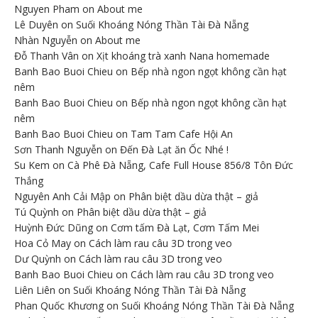
Nguyen Pham
on
About me
Lê Duyên
on
Suối Khoáng Nóng Thần Tài Đà Nẵng
Nhàn Nguyễn
on
About me
Đỗ Thanh Vân
on
Xịt khoáng trà xanh Nana homemade
Banh Bao Buoi Chieu
on
Bếp nhà ngon ngọt không cần hạt
nêm
Banh Bao Buoi Chieu
on
Bếp nhà ngon ngọt không cần hạt
nêm
Banh Bao Buoi Chieu
on
Tam Tam Cafe Hội An
Sơn Thanh Nguyễn
on
Đến Đà Lạt ăn Ốc Nhé !
Su Kem
on
Cà Phê Đà Nẵng, Cafe Full House 856/8 Tôn Đức
Thắng
Nguyên Anh Cải Mập
on
Phân biệt dầu dừa thật – giả
Tú Quỳnh
on
Phân biệt dầu dừa thật – giả
Huỳnh Đức Dũng
on
Cơm tấm Đà Lạt, Cơm Tấm Mei
Hoa Cỏ May
on
Cách làm rau câu 3D trong veo
Dư Quỳnh
on
Cách làm rau câu 3D trong veo
Banh Bao Buoi Chieu
on
Cách làm rau câu 3D trong veo
Liên Liên
on
Suối Khoáng Nóng Thần Tài Đà Nẵng
Phan Quốc Khương
on
Suối Khoáng Nóng Thần Tài Đà Nẵng