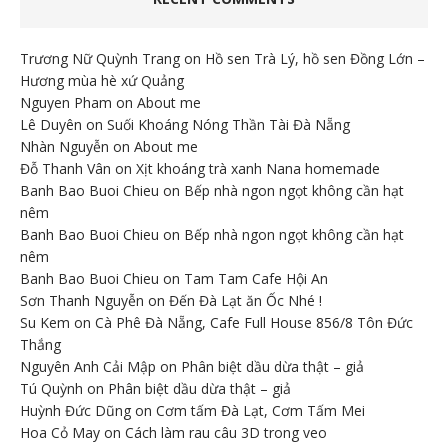
Trương Nữ Quỳnh Trang
on
Hồ sen Trà Lý, hồ sen Đồng Lớn –
Hương mùa hè xứ Quảng
Nguyen Pham
on
About me
Lê Duyên
on
Suối Khoáng Nóng Thần Tài Đà Nẵng
Nhàn Nguyễn
on
About me
Đỗ Thanh Vân
on
Xịt khoáng trà xanh Nana homemade
Banh Bao Buoi Chieu
on
Bếp nhà ngon ngọt không cần hạt
nêm
Banh Bao Buoi Chieu
on
Bếp nhà ngon ngọt không cần hạt
nêm
Banh Bao Buoi Chieu
on
Tam Tam Cafe Hội An
Sơn Thanh Nguyễn
on
Đến Đà Lạt ăn Ốc Nhé !
Su Kem
on
Cà Phê Đà Nẵng, Cafe Full House 856/8 Tôn Đức
Thắng
Nguyên Anh Cải Mập
on
Phân biệt dầu dừa thật – giả
Tú Quỳnh
on
Phân biệt dầu dừa thật – giả
Huỳnh Đức Dũng
on
Cơm tấm Đà Lạt, Cơm Tấm Mei
Hoa Cỏ May
on
Cách làm rau câu 3D trong veo