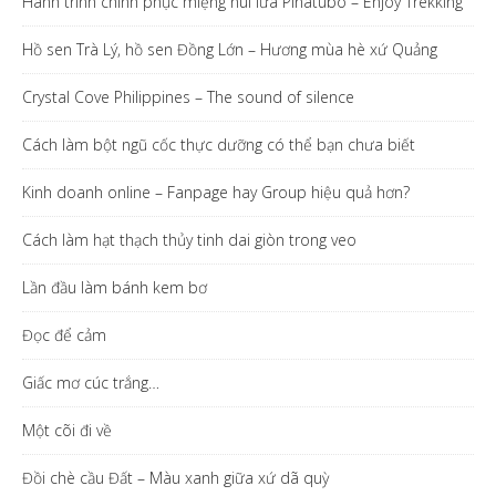
Hành trình chinh phục miệng núi lửa Pinatubo – Enjoy Trekking
Hồ sen Trà Lý, hồ sen Đồng Lớn – Hương mùa hè xứ Quảng
Crystal Cove Philippines – The sound of silence
Cách làm bột ngũ cốc thực dưỡng có thể bạn chưa biết
Kinh doanh online – Fanpage hay Group hiệu quả hơn?
Cách làm hạt thạch thủy tinh dai giòn trong veo
Lần đầu làm bánh kem bơ
Đọc để cảm
Giấc mơ cúc trắng…
Một cõi đi về
Đồi chè cầu Đất – Màu xanh giữa xứ dã quỳ