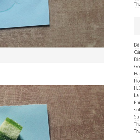
Th
Bế
Cả
Di
Gó
Ha
H
I 
La
Ph
sof
Sư
Th
Th