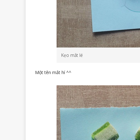
Kẹo mắt lé
Một tên mắt hí ^^