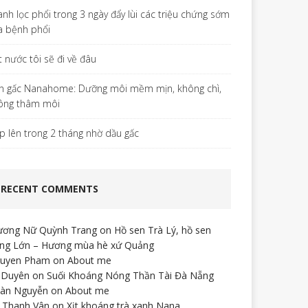
anh lọc phổi trong 3 ngày đẩy lùi các triệu chứng sớm
a bệnh phổi
t nước tôi sẽ đi về đâu
n gấc Nanahome: Dưỡng môi mềm mịn, không chì,
ông thâm môi
p lên trong 2 tháng nhờ dầu gấc
RECENT COMMENTS
ương Nữ Quỳnh Trang
on
Hồ sen Trà Lý, hồ sen
ng Lớn – Hương mùa hè xứ Quảng
uyen Pham
on
About me
 Duyên
on
Suối Khoáng Nóng Thần Tài Đà Nẵng
àn Nguyễn
on
About me
 Thanh Vân
on
Xịt khoáng trà xanh Nana