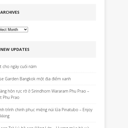
ARCHIVES
chives
NEW UPDATES
ết cho ngày cuối năm
se Garden Bangkok một địa điểm xanh
àng hôn rực rỡ ở Sirindhorn Wararam Phu Prao –
t Phu Prao
nh trình chinh phục miệng núi lửa Pinatubo – Enjoy
ekking