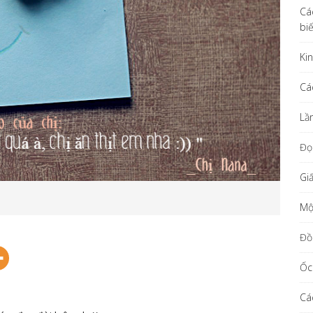
Cá
bi
Ki
Cá
Lầ
Đọ
Gi
Một
Đồ
Ốc
Cá