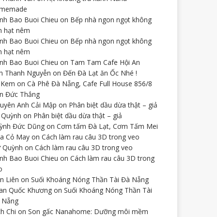
omemade
nh Bao Buoi Chieu
on
Bếp nhà ngon ngọt không
n hạt nêm
nh Bao Buoi Chieu
on
Bếp nhà ngon ngọt không
n hạt nêm
nh Bao Buoi Chieu
on
Tam Tam Cafe Hội An
n Thanh Nguyễn
on
Đến Đà Lạt ăn Ốc Nhé !
 Kem
on
Cà Phê Đà Nẵng, Cafe Full House 856/8
n Đức Thắng
uyên Anh Cải Mập
on
Phân biệt dầu dừa thật – giả
 Quỳnh
on
Phân biệt dầu dừa thật – giả
ỳnh Đức Dũng
on
Cơm tấm Đà Lạt, Cơm Tấm Mei
a Cỏ May
on
Cách làm rau câu 3D trong veo
 Quỳnh
on
Cách làm rau câu 3D trong veo
nh Bao Buoi Chieu
on
Cách làm rau câu 3D trong
o
ên Liên
on
Suối Khoáng Nóng Thần Tài Đà Nẵng
an Quốc Khương
on
Suối Khoáng Nóng Thần Tài
 Nẵng
ch Chi
on
Son gấc Nanahome: Dưỡng môi mềm