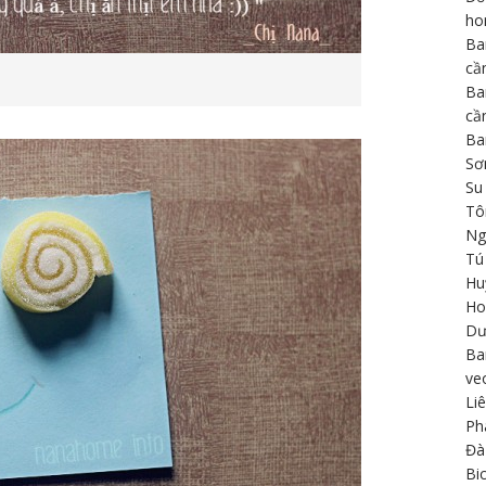
h
Ba
cầ
Ba
cầ
Ba
Sơ
Su
Tô
Ng
Tú
Hu
Ho
Dư
Ba
ve
Li
Ph
Đà
Bi