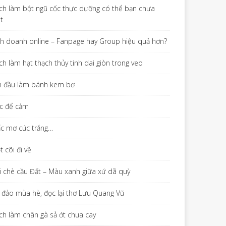
ch làm bột ngũ cốc thực dưỡng có thể bạn chưa
ết
nh doanh online – Fanpage hay Group hiệu quả hơn?
ch làm hạt thạch thủy tinh dai giòn trong veo
n đầu làm bánh kem bơ
c để cảm
ấc mơ cúc trắng…
 cõi đi về
i chè cầu Đất – Màu xanh giữa xứ dã quỳ
 đảo mùa hè, đọc lại thơ Lưu Quang Vũ
ch làm chân gà sả ớt chua cay