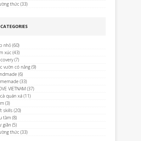
ường thức
(33)
CATEGORIES
p nhỏ
(60)
m xúc
(43)
scovery
(7)
c vườn có nắng
(9)
ndmade
(6)
omemade
(33)
LOVE VIETNAM
(37)
 cà quán xá
(11)
im
(3)
t skills
(20)
u tầm
(8)
ư giãn
(5)
ường thức
(33)