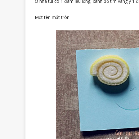
Ở nhà tui có 1 đám lêu lổng, xanh đỏ tím vàng y 1 đ
Một tên mắt tròn