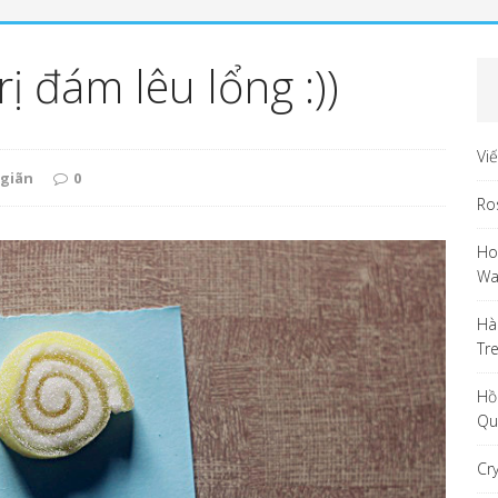
rị đám lêu lổng :))
Vi
giãn
0
Ro
Ho
Wa
Hà
Tr
Hồ
Qu
Cr