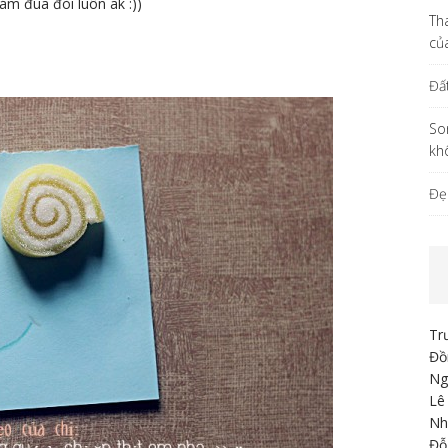
ám đua đòi luôn ak :))
Th
củ
Đấ
So
kh
Đẹ
Tr
Đồ
Ng
Lê
Nh
Đỗ