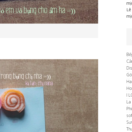
mị
Lê
mị
Bế
Cả
Di
Gó
Ha
H
I 
La
Ph
sof
Sư
Th