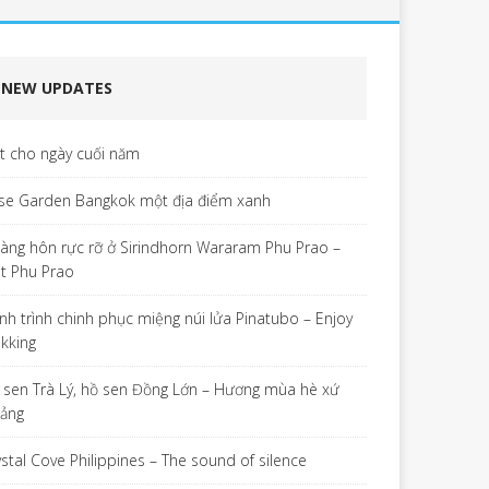
NEW UPDATES
ết cho ngày cuối năm
se Garden Bangkok một địa điểm xanh
àng hôn rực rỡ ở Sirindhorn Wararam Phu Prao –
t Phu Prao
nh trình chinh phục miệng núi lửa Pinatubo – Enjoy
ekking
 sen Trà Lý, hồ sen Đồng Lớn – Hương mùa hè xứ
ảng
ystal Cove Philippines – The sound of silence