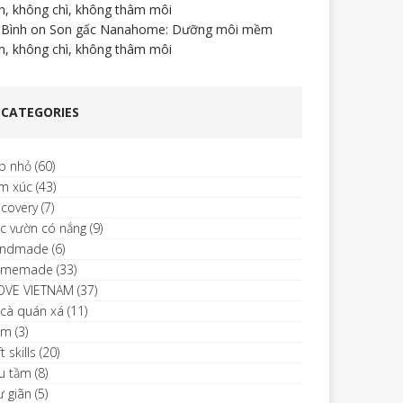
n, không chì, không thâm môi
 Bình
on
Son gấc Nanahome: Dưỡng môi mềm
n, không chì, không thâm môi
CATEGORIES
p nhỏ
(60)
m xúc
(43)
scovery
(7)
c vườn có nắng
(9)
ndmade
(6)
omemade
(33)
LOVE VIETNAM
(37)
 cà quán xá
(11)
im
(3)
t skills
(20)
u tầm
(8)
ư giãn
(5)