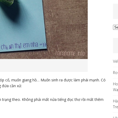
Ar
Vi
Ro
p cổ, muốn giang hồ… Muốn sinh ra được làm phái mạnh. Có
Ho
g đứa cần xử.
Wa
m trạng theo. Không phải mất nửa tiếng đọc thơ rồi mất thêm
Hà
Tr