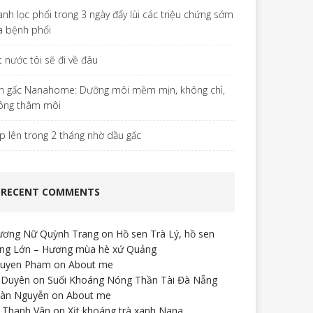
anh lọc phổi trong 3 ngày đẩy lùi các triệu chứng sớm
a bệnh phổi
t nước tôi sẽ đi về đâu
n gấc Nanahome: Dưỡng môi mềm mịn, không chì,
ông thâm môi
p lên trong 2 tháng nhờ dầu gấc
RECENT COMMENTS
ương Nữ Quỳnh Trang
on
Hồ sen Trà Lý, hồ sen
ng Lớn – Hương mùa hè xứ Quảng
uyen Pham
on
About me
 Duyên
on
Suối Khoáng Nóng Thần Tài Đà Nẵng
àn Nguyễn
on
About me
 Thanh Vân
on
Xịt khoáng trà xanh Nana