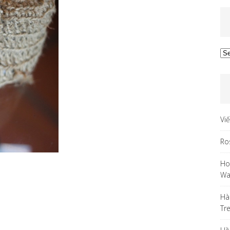
Ar
Vi
Ro
Ho
Wa
Hà
Tr