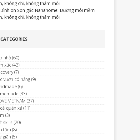
n, không chì, không thâm môi
 Bình
on
Son gấc Nanahome: Dưỡng môi mềm
n, không chì, không thâm môi
CATEGORIES
p nhỏ
(60)
m xúc
(43)
scovery
(7)
c vườn có nắng
(9)
ndmade
(6)
omemade
(33)
LOVE VIETNAM
(37)
 cà quán xá
(11)
im
(3)
t skills
(20)
u tầm
(8)
ư giãn
(5)