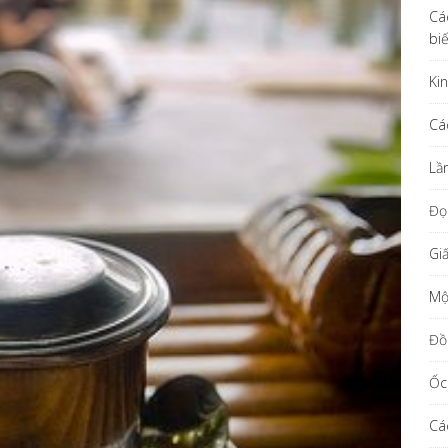
Cá
bi
Ki
Cá
Lầ
Đọ
Gi
Một
Đồ
Ốc
Cá