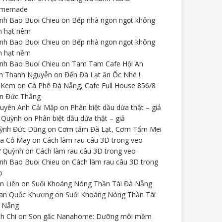
omemade
nh Bao Buoi Chieu
on
Bếp nhà ngon ngọt không
n hạt nêm
nh Bao Buoi Chieu
on
Bếp nhà ngon ngọt không
n hạt nêm
nh Bao Buoi Chieu
on
Tam Tam Cafe Hội An
n Thanh Nguyễn
on
Đến Đà Lạt ăn Ốc Nhé !
 Kem
on
Cà Phê Đà Nẵng, Cafe Full House 856/8
n Đức Thắng
uyên Anh Cải Mập
on
Phân biệt dầu dừa thật – giả
 Quỳnh
on
Phân biệt dầu dừa thật – giả
ỳnh Đức Dũng
on
Cơm tấm Đà Lạt, Cơm Tấm Mei
a Cỏ May
on
Cách làm rau câu 3D trong veo
 Quỳnh
on
Cách làm rau câu 3D trong veo
nh Bao Buoi Chieu
on
Cách làm rau câu 3D trong
o
ên Liên
on
Suối Khoáng Nóng Thần Tài Đà Nẵng
an Quốc Khương
on
Suối Khoáng Nóng Thần Tài
 Nẵng
ch Chi
on
Son gấc Nanahome: Dưỡng môi mềm