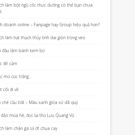
ch làm bột ngũ cốc thực dưỡng có thể bạn chưa
ết
nh doanh online – Fanpage hay Group hiệu quả hơn?
ch làm hạt thạch thủy tinh dai giòn trong veo
n đầu làm bánh kem bơ
c để cảm
ấc mơ cúc trắng…
 cõi đi về
i chè cầu Đất – Màu xanh giữa xứ dã quỳ
 đảo mùa hè, đọc lại thơ Lưu Quang Vũ
ch làm chân gà sả ớt chua cay