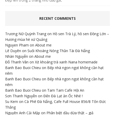
Đẹp lên trong 2 tháng nhờ dầu gấc
RECENT COMMENTS
Trương Nữ Quỳnh Trang
on
Hồ sen Trà Lý, hồ sen Đồng Lớn –
Hương mùa hè xứ Quảng
Nguyen Pham
on
About me
Lê Duyên
on
Suối Khoáng Nóng Thần Tài Đà Nẵng
Nhàn Nguyễn
on
About me
Đỗ Thanh Vân
on
Xịt khoáng trà xanh Nana homemade
Banh Bao Buoi Chieu
on
Bếp nhà ngon ngọt không cần hạt
nêm
Banh Bao Buoi Chieu
on
Bếp nhà ngon ngọt không cần hạt
nêm
Banh Bao Buoi Chieu
on
Tam Tam Cafe Hội An
Sơn Thanh Nguyễn
on
Đến Đà Lạt ăn Ốc Nhé !
Su Kem
on
Cà Phê Đà Nẵng, Cafe Full House 856/8 Tôn Đức
Thắng
Nguyên Anh Cải Mập
on
Phân biệt dầu dừa thật – giả