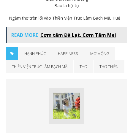
Bao la hội tụ
_ Ngẫm thơ trên lối vào Thiền Viện Trúc Lâm Bạch Mã, Huế _
READ MORE
Cơm tấm Đà Lạt, Cơm Tấm Mei
HẠNH PHÚC
HAPPINESS
MƠ MỘNG
THIỀN VIỆN TRÚC LÂM BẠCH MÃ
THƠ
THƠ THIỀN