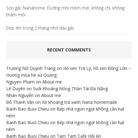
Son gấc Nanahome: Dưỡng môi mềm mịn, không chì, không
thâm môi
Đẹp lên trong 2 tháng nhờ dầu gấc
RECENT COMMENTS
Trương Nữ Quỳnh Trang
on
Hồ sen Trà Lý, hồ sen Đồng Lớn –
Hương mùa hè xứ Quảng
Nguyen Pham
on
About me
Lê Duyên
on
Suối Khoáng Nóng Thần Tài Đà Nẵng
Nhàn Nguyễn
on
About me
Đỗ Thanh Vân
on
Xịt khoáng trà xanh Nana homemade
Banh Bao Buoi Chieu
on
Bếp nhà ngon ngọt không cần hạt
nêm
Banh Bao Buoi Chieu
on
Bếp nhà ngon ngọt không cần hạt
nêm
Banh Bao Buoi Chieu
on
Tam Tam Cafe Hội An