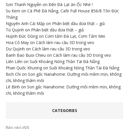
Sơn Thanh Nguyễn
on
Đến Đà Lạt ăn Ốc Nhé !
Su Kem
on
Cà Phê Đà Nẵng, Cafe Full House 856/8 Tôn Đức
Thắng
Nguyên Anh Cải Mập
on
Phân biệt dầu dừa thật – giả
Tú Quỳnh
on
Phân biệt dầu dừa thật – giả
Huỳnh Đức Dũng
on
Cơm tấm Đà Lạt, Cơm Tấm Mei
Hoa Cỏ May
on
Cách làm rau câu 3D trong veo
Dư Quỳnh
on
Cách làm rau câu 3D trong veo
Banh Bao Buoi Chieu
on
Cách làm rau câu 3D trong veo
Liên Liên
on
Suối Khoáng Nóng Thần Tài Đà Nẵng
Phan Quốc Khương
on
Suối Khoáng Nóng Thần Tài Đà Nẵng
Bich Chi
on
Son gấc Nanahome: Dưỡng môi mềm mịn, không
chì, không thâm môi
Lê Bình
on
Son gấc Nanahome: Dưỡng môi mềm mịn, không
chì, không thâm môi
CATEGORIES
Bếp nhỏ
(60)