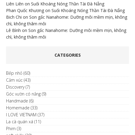
Liên Liên
on
Suối Khoáng Nóng Thần Tài Đà Nẵng
Phan Quốc Khương
on
Suối Khoáng Nóng Thần Tài Đà Nẵng
Bich Chi
on
Son gấc Nanahome: Dưỡng môi mềm mịn, không
chì, không thâm môi
Lê Bình
on
Son gấc Nanahome: Dưỡng môi mềm mịn, không
chì, không thâm môi
CATEGORIES
Bếp nhỏ
(60)
Cảm xúc
(43)
Discovery
(7)
Góc vườn có nắng
(9)
Handmade
(6)
Homemade
(33)
I LOVE VIETNAM
(37)
La cà quán xá
(11)
Phim
(3)