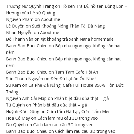
Trương Nữ Quỳnh Trang
on
Hồ sen Trà Lý, hồ sen Đồng Lớn –
Hương mùa hè xứ Quảng
Nguyen Pham
on
About me
Lê Duyên
on
Suối Khoáng Nóng Thần Tài Đà Nẵng
Nhàn Nguyễn
on
About me
Đỗ Thanh Vân
on
Xịt khoáng trà xanh Nana homemade
Banh Bao Buoi Chieu
on
Bếp nhà ngon ngọt không cần hạt
nêm
Banh Bao Buoi Chieu
on
Bếp nhà ngon ngọt không cần hạt
nêm
Banh Bao Buoi Chieu
on
Tam Tam Cafe Hội An
Sơn Thanh Nguyễn
on
Đến Đà Lạt ăn Ốc Nhé !
Su Kem
on
Cà Phê Đà Nẵng, Cafe Full House 856/8 Tôn Đức
Thắng
Nguyên Anh Cải Mập
on
Phân biệt dầu dừa thật – giả
Tú Quỳnh
on
Phân biệt dầu dừa thật – giả
Huỳnh Đức Dũng
on
Cơm tấm Đà Lạt, Cơm Tấm Mei
Hoa Cỏ May
on
Cách làm rau câu 3D trong veo
Dư Quỳnh
on
Cách làm rau câu 3D trong veo
Banh Bao Buoi Chieu
on
Cách làm rau câu 3D trong veo