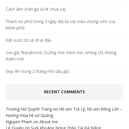
Cách làm chân gà sả ớt chua cay
Thanh lọc phổi trong 3 ngày đẩy lùi các triệu chứng sớm của
bệnh phổi
Đất nước tôi sẽ đi về đâu
Son gấc Nanahome: Dưỡng môi mềm mịn, không chì, không
thâm môi
Đẹp lên trong 2 tháng nhờ dầu gấc
RECENT COMMENTS
Trương Nữ Quỳnh Trang
on
Hồ sen Trà Lý, hồ sen Đồng Lớn –
Hương mùa hè xứ Quảng
Nguyen Pham
on
About me
Lê Duyên
on
Suối Khoáng Nóng Thần Tài Đà Nẵng