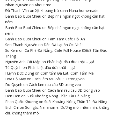
Nhàn Nguyễn
on
About me
Đỗ Thanh Vân
on
Xịt khoáng trà xanh Nana homemade
Banh Bao Buoi Chieu
on
Bếp nhà ngon ngọt không cần hạt
nêm
Banh Bao Buoi Chieu
on
Bếp nhà ngon ngọt không cần hạt
nêm
Banh Bao Buoi Chieu
on
Tam Tam Cafe Hội An
Sơn Thanh Nguyễn
on
Đến Đà Lạt ăn Ốc Nhé !
Su Kem
on
Cà Phê Đà Nẵng, Cafe Full House 856/8 Tôn Đức
Thắng
Nguyên Anh Cải Mập
on
Phân biệt dầu dừa thật – giả
Tú Quỳnh
on
Phân biệt dầu dừa thật – giả
Huỳnh Đức Dũng
on
Cơm tấm Đà Lạt, Cơm Tấm Mei
Hoa Cỏ May
on
Cách làm rau câu 3D trong veo
Dư Quỳnh
on
Cách làm rau câu 3D trong veo
Banh Bao Buoi Chieu
on
Cách làm rau câu 3D trong veo
Liên Liên
on
Suối Khoáng Nóng Thần Tài Đà Nẵng
Phan Quốc Khương
on
Suối Khoáng Nóng Thần Tài Đà Nẵng
Bich Chi
on
Son gấc Nanahome: Dưỡng môi mềm mịn, không
chì, không thâm môi