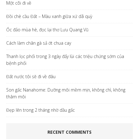
Một cõi đi về
Đồi chè cầu Đất – Màu xanh giữa xứ dã quỳ
Ốc đảo mùa hè, đọc lại thơ Lưu Quang Vũ
Cách làm chân gà sả ớt chua cay
Thanh lọc phổi trong 3 ngày đẩy lùi các triệu chứng sớm của
bệnh phổi
Đất nước tôi sẽ đi về đâu
Son gấc Nanahome: Dưỡng môi mềm mịn, không chì, không
thâm môi
Đẹp lên trong 2 tháng nhờ dầu gấc
RECENT COMMENTS