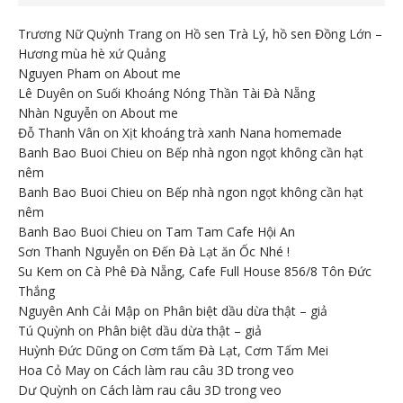
Trương Nữ Quỳnh Trang
on
Hồ sen Trà Lý, hồ sen Đồng Lớn –
Hương mùa hè xứ Quảng
Nguyen Pham
on
About me
Lê Duyên
on
Suối Khoáng Nóng Thần Tài Đà Nẵng
Nhàn Nguyễn
on
About me
Đỗ Thanh Vân
on
Xịt khoáng trà xanh Nana homemade
Banh Bao Buoi Chieu
on
Bếp nhà ngon ngọt không cần hạt
nêm
Banh Bao Buoi Chieu
on
Bếp nhà ngon ngọt không cần hạt
nêm
Banh Bao Buoi Chieu
on
Tam Tam Cafe Hội An
Sơn Thanh Nguyễn
on
Đến Đà Lạt ăn Ốc Nhé !
Su Kem
on
Cà Phê Đà Nẵng, Cafe Full House 856/8 Tôn Đức
Thắng
Nguyên Anh Cải Mập
on
Phân biệt dầu dừa thật – giả
Tú Quỳnh
on
Phân biệt dầu dừa thật – giả
Huỳnh Đức Dũng
on
Cơm tấm Đà Lạt, Cơm Tấm Mei
Hoa Cỏ May
on
Cách làm rau câu 3D trong veo
Dư Quỳnh
on
Cách làm rau câu 3D trong veo