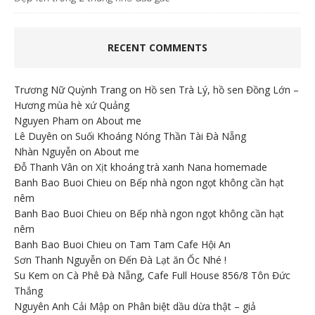
RECENT COMMENTS
Trương Nữ Quỳnh Trang
on
Hồ sen Trà Lý, hồ sen Đồng Lớn –
Hương mùa hè xứ Quảng
Nguyen Pham
on
About me
Lê Duyên
on
Suối Khoáng Nóng Thần Tài Đà Nẵng
Nhàn Nguyễn
on
About me
Đỗ Thanh Vân
on
Xịt khoáng trà xanh Nana homemade
Banh Bao Buoi Chieu
on
Bếp nhà ngon ngọt không cần hạt
nêm
Banh Bao Buoi Chieu
on
Bếp nhà ngon ngọt không cần hạt
nêm
Banh Bao Buoi Chieu
on
Tam Tam Cafe Hội An
Sơn Thanh Nguyễn
on
Đến Đà Lạt ăn Ốc Nhé !
Su Kem
on
Cà Phê Đà Nẵng, Cafe Full House 856/8 Tôn Đức
Thắng
Nguyên Anh Cải Mập
on
Phân biệt dầu dừa thật – giả