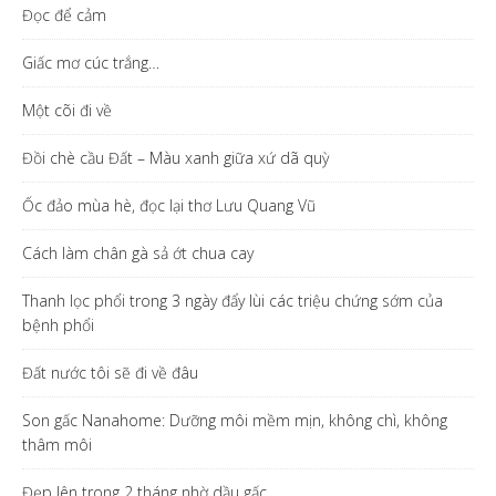
Đọc để cảm
Giấc mơ cúc trắng…
Một cõi đi về
Đồi chè cầu Đất – Màu xanh giữa xứ dã quỳ
Ốc đảo mùa hè, đọc lại thơ Lưu Quang Vũ
Cách làm chân gà sả ớt chua cay
Thanh lọc phổi trong 3 ngày đẩy lùi các triệu chứng sớm của
bệnh phổi
Đất nước tôi sẽ đi về đâu
Son gấc Nanahome: Dưỡng môi mềm mịn, không chì, không
thâm môi
Đẹp lên trong 2 tháng nhờ dầu gấc