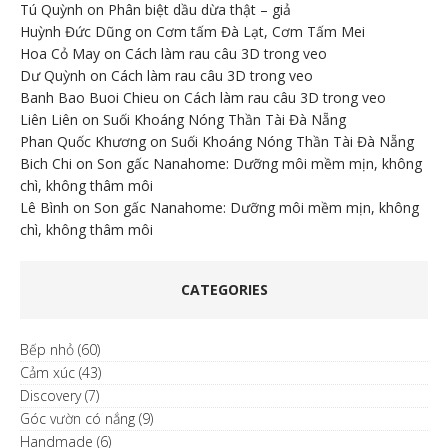
Tú Quỳnh
on
Phân biệt dầu dừa thật – giả
Huỳnh Đức Dũng
on
Cơm tấm Đà Lạt, Cơm Tấm Mei
Hoa Cỏ May
on
Cách làm rau câu 3D trong veo
Dư Quỳnh
on
Cách làm rau câu 3D trong veo
Banh Bao Buoi Chieu
on
Cách làm rau câu 3D trong veo
Liên Liên
on
Suối Khoáng Nóng Thần Tài Đà Nẵng
Phan Quốc Khương
on
Suối Khoáng Nóng Thần Tài Đà Nẵng
Bich Chi
on
Son gấc Nanahome: Dưỡng môi mềm mịn, không
chì, không thâm môi
Lê Bình
on
Son gấc Nanahome: Dưỡng môi mềm mịn, không
chì, không thâm môi
CATEGORIES
Bếp nhỏ
(60)
Cảm xúc
(43)
Discovery
(7)
Góc vườn có nắng
(9)
Handmade
(6)