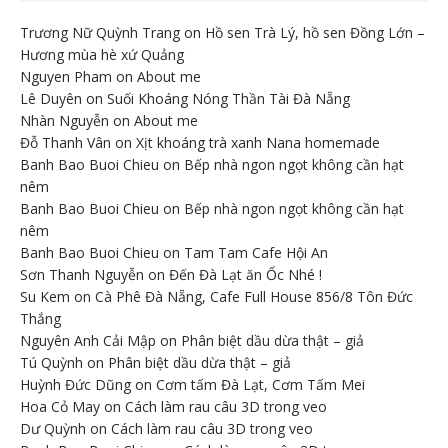
Trương Nữ Quỳnh Trang
on
Hồ sen Trà Lý, hồ sen Đồng Lớn –
Hương mùa hè xứ Quảng
Nguyen Pham
on
About me
Lê Duyên
on
Suối Khoáng Nóng Thần Tài Đà Nẵng
Nhàn Nguyễn
on
About me
Đỗ Thanh Vân
on
Xịt khoáng trà xanh Nana homemade
Banh Bao Buoi Chieu
on
Bếp nhà ngon ngọt không cần hạt
nêm
Banh Bao Buoi Chieu
on
Bếp nhà ngon ngọt không cần hạt
nêm
Banh Bao Buoi Chieu
on
Tam Tam Cafe Hội An
Sơn Thanh Nguyễn
on
Đến Đà Lạt ăn Ốc Nhé !
Su Kem
on
Cà Phê Đà Nẵng, Cafe Full House 856/8 Tôn Đức
Thắng
Nguyên Anh Cải Mập
on
Phân biệt dầu dừa thật – giả
Tú Quỳnh
on
Phân biệt dầu dừa thật – giả
Huỳnh Đức Dũng
on
Cơm tấm Đà Lạt, Cơm Tấm Mei
Hoa Cỏ May
on
Cách làm rau câu 3D trong veo
Dư Quỳnh
on
Cách làm rau câu 3D trong veo