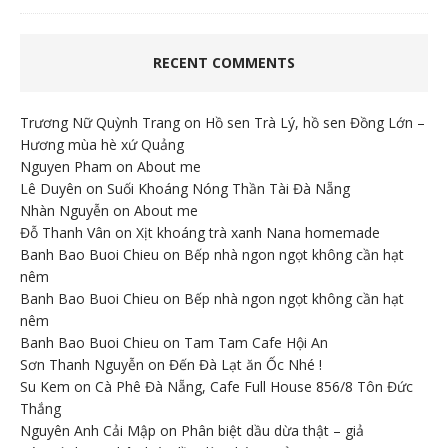
RECENT COMMENTS
Trương Nữ Quỳnh Trang
on
Hồ sen Trà Lý, hồ sen Đồng Lớn –
Hương mùa hè xứ Quảng
Nguyen Pham
on
About me
Lê Duyên
on
Suối Khoáng Nóng Thần Tài Đà Nẵng
Nhàn Nguyễn
on
About me
Đỗ Thanh Vân
on
Xịt khoáng trà xanh Nana homemade
Banh Bao Buoi Chieu
on
Bếp nhà ngon ngọt không cần hạt
nêm
Banh Bao Buoi Chieu
on
Bếp nhà ngon ngọt không cần hạt
nêm
Banh Bao Buoi Chieu
on
Tam Tam Cafe Hội An
Sơn Thanh Nguyễn
on
Đến Đà Lạt ăn Ốc Nhé !
Su Kem
on
Cà Phê Đà Nẵng, Cafe Full House 856/8 Tôn Đức
Thắng
Nguyên Anh Cải Mập
on
Phân biệt dầu dừa thật – giả