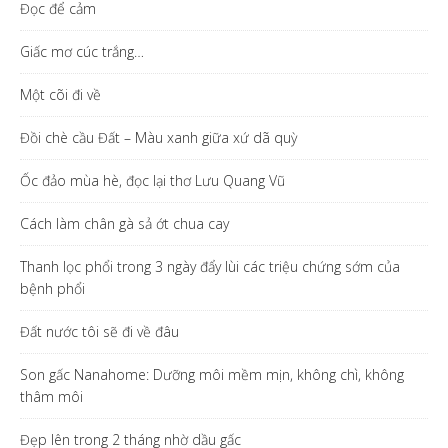
Đọc để cảm
Giấc mơ cúc trắng…
Một cõi đi về
Đồi chè cầu Đất – Màu xanh giữa xứ dã quỳ
Ốc đảo mùa hè, đọc lại thơ Lưu Quang Vũ
Cách làm chân gà sả ớt chua cay
Thanh lọc phổi trong 3 ngày đẩy lùi các triệu chứng sớm của
bệnh phổi
Đất nước tôi sẽ đi về đâu
Son gấc Nanahome: Dưỡng môi mềm mịn, không chì, không
thâm môi
Đẹp lên trong 2 tháng nhờ dầu gấc