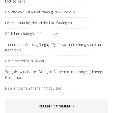
Một cõi đi về
Đồi chè cầu Đất – Màu xanh giữa xứ dã quỳ
Ốc đảo mùa hè, đọc lại thơ Lưu Quang Vũ
Cách làm chân gà sả ớt chua cay
Thanh lọc phổi trong 3 ngày đẩy lùi các triệu chứng sớm của
bệnh phổi
Đất nước tôi sẽ đi về đâu
Son gấc Nanahome: Dưỡng môi mềm mịn, không chì, không
thâm môi
Đẹp lên trong 2 tháng nhờ dầu gấc
RECENT COMMENTS