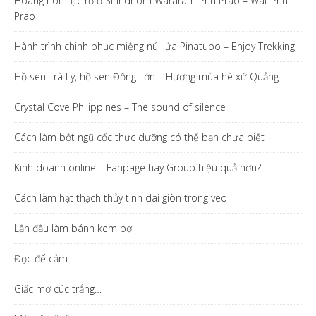
Hoàng hôn rực rỡ ở Sirindhorn Wararam Phu Prao – Wat Phu
Prao
Hành trình chinh phục miệng núi lửa Pinatubo – Enjoy Trekking
Hồ sen Trà Lý, hồ sen Đồng Lớn – Hương mùa hè xứ Quảng
Crystal Cove Philippines – The sound of silence
Cách làm bột ngũ cốc thực dưỡng có thể bạn chưa biết
Kinh doanh online – Fanpage hay Group hiệu quả hơn?
Cách làm hạt thạch thủy tinh dai giòn trong veo
Lần đầu làm bánh kem bơ
Đọc để cảm
Giấc mơ cúc trắng…