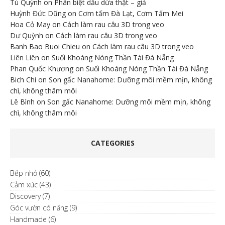
Tú Quỳnh
on
Phân biệt dầu dừa thật – giả
Huỳnh Đức Dũng
on
Cơm tấm Đà Lạt, Cơm Tấm Mei
Hoa Cỏ May
on
Cách làm rau câu 3D trong veo
Dư Quỳnh
on
Cách làm rau câu 3D trong veo
Banh Bao Buoi Chieu
on
Cách làm rau câu 3D trong veo
Liên Liên
on
Suối Khoáng Nóng Thần Tài Đà Nẵng
Phan Quốc Khương
on
Suối Khoáng Nóng Thần Tài Đà Nẵng
Bich Chi
on
Son gấc Nanahome: Dưỡng môi mềm mịn, không
chì, không thâm môi
Lê Bình
on
Son gấc Nanahome: Dưỡng môi mềm mịn, không
chì, không thâm môi
CATEGORIES
Bếp nhỏ
(60)
Cảm xúc
(43)
Discovery
(7)
Góc vườn có nắng
(9)
Handmade
(6)