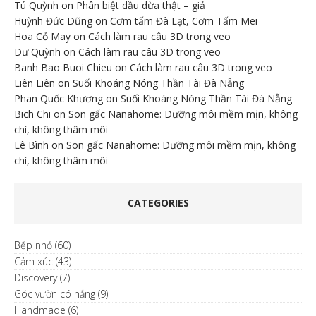
Tú Quỳnh
on
Phân biệt dầu dừa thật – giả
Huỳnh Đức Dũng
on
Cơm tấm Đà Lạt, Cơm Tấm Mei
Hoa Cỏ May
on
Cách làm rau câu 3D trong veo
Dư Quỳnh
on
Cách làm rau câu 3D trong veo
Banh Bao Buoi Chieu
on
Cách làm rau câu 3D trong veo
Liên Liên
on
Suối Khoáng Nóng Thần Tài Đà Nẵng
Phan Quốc Khương
on
Suối Khoáng Nóng Thần Tài Đà Nẵng
Bich Chi
on
Son gấc Nanahome: Dưỡng môi mềm mịn, không
chì, không thâm môi
Lê Bình
on
Son gấc Nanahome: Dưỡng môi mềm mịn, không
chì, không thâm môi
CATEGORIES
Bếp nhỏ
(60)
Cảm xúc
(43)
Discovery
(7)
Góc vườn có nắng
(9)
Handmade
(6)