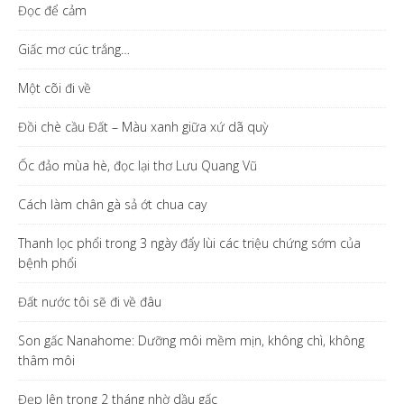
Đọc để cảm
Giấc mơ cúc trắng…
Một cõi đi về
Đồi chè cầu Đất – Màu xanh giữa xứ dã quỳ
Ốc đảo mùa hè, đọc lại thơ Lưu Quang Vũ
Cách làm chân gà sả ớt chua cay
Thanh lọc phổi trong 3 ngày đẩy lùi các triệu chứng sớm của
bệnh phổi
Đất nước tôi sẽ đi về đâu
Son gấc Nanahome: Dưỡng môi mềm mịn, không chì, không
thâm môi
Đẹp lên trong 2 tháng nhờ dầu gấc