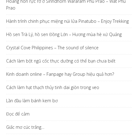
Hoàng hôn rực rỡ ở Sirindhorn Wararam Phu Prao – Wat Phu
Prao
Hành trình chinh phục miệng núi lửa Pinatubo – Enjoy Trekking
Hồ sen Trà Lý, hồ sen Đồng Lớn – Hương mùa hè xứ Quảng
Crystal Cove Philippines – The sound of silence
Cách làm bột ngũ cốc thực dưỡng có thể bạn chưa biết
Kinh doanh online – Fanpage hay Group hiệu quả hơn?
Cách làm hạt thạch thủy tinh dai giòn trong veo
Lần đầu làm bánh kem bơ
Đọc để cảm
Giấc mơ cúc trắng…