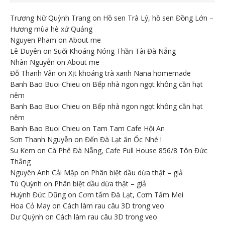
Trương Nữ Quỳnh Trang
on
Hồ sen Trà Lý, hồ sen Đồng Lớn –
Hương mùa hè xứ Quảng
Nguyen Pham
on
About me
Lê Duyên
on
Suối Khoáng Nóng Thần Tài Đà Nẵng
Nhàn Nguyễn
on
About me
Đỗ Thanh Vân
on
Xịt khoáng trà xanh Nana homemade
Banh Bao Buoi Chieu
on
Bếp nhà ngon ngọt không cần hạt
nêm
Banh Bao Buoi Chieu
on
Bếp nhà ngon ngọt không cần hạt
nêm
Banh Bao Buoi Chieu
on
Tam Tam Cafe Hội An
Sơn Thanh Nguyễn
on
Đến Đà Lạt ăn Ốc Nhé !
Su Kem
on
Cà Phê Đà Nẵng, Cafe Full House 856/8 Tôn Đức
Thắng
Nguyên Anh Cải Mập
on
Phân biệt dầu dừa thật – giả
Tú Quỳnh
on
Phân biệt dầu dừa thật – giả
Huỳnh Đức Dũng
on
Cơm tấm Đà Lạt, Cơm Tấm Mei
Hoa Cỏ May
on
Cách làm rau câu 3D trong veo
Dư Quỳnh
on
Cách làm rau câu 3D trong veo