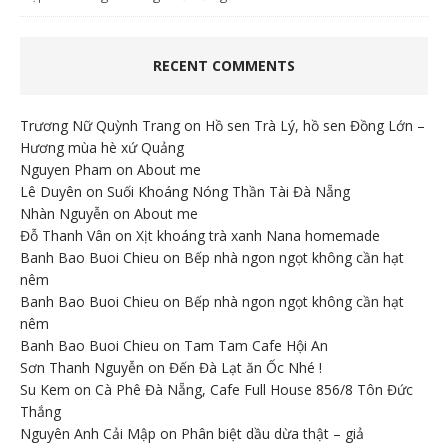
RECENT COMMENTS
Trương Nữ Quỳnh Trang
on
Hồ sen Trà Lý, hồ sen Đồng Lớn –
Hương mùa hè xứ Quảng
Nguyen Pham
on
About me
Lê Duyên
on
Suối Khoáng Nóng Thần Tài Đà Nẵng
Nhàn Nguyễn
on
About me
Đỗ Thanh Vân
on
Xịt khoáng trà xanh Nana homemade
Banh Bao Buoi Chieu
on
Bếp nhà ngon ngọt không cần hạt
nêm
Banh Bao Buoi Chieu
on
Bếp nhà ngon ngọt không cần hạt
nêm
Banh Bao Buoi Chieu
on
Tam Tam Cafe Hội An
Sơn Thanh Nguyễn
on
Đến Đà Lạt ăn Ốc Nhé !
Su Kem
on
Cà Phê Đà Nẵng, Cafe Full House 856/8 Tôn Đức
Thắng
Nguyên Anh Cải Mập
on
Phân biệt dầu dừa thật – giả