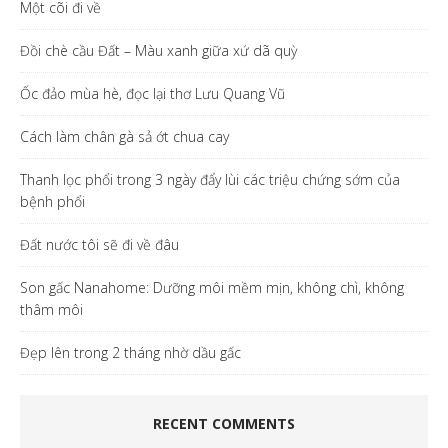
Một cõi đi về
Đồi chè cầu Đất – Màu xanh giữa xứ dã quỳ
Ốc đảo mùa hè, đọc lại thơ Lưu Quang Vũ
Cách làm chân gà sả ớt chua cay
Thanh lọc phổi trong 3 ngày đẩy lùi các triệu chứng sớm của
bệnh phổi
Đất nước tôi sẽ đi về đâu
Son gấc Nanahome: Dưỡng môi mềm mịn, không chì, không
thâm môi
Đẹp lên trong 2 tháng nhờ dầu gấc
RECENT COMMENTS