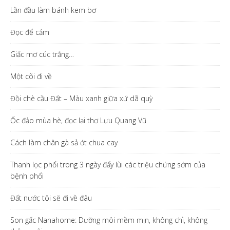
Lần đầu làm bánh kem bơ
Đọc để cảm
Giấc mơ cúc trắng…
Một cõi đi về
Đồi chè cầu Đất – Màu xanh giữa xứ dã quỳ
Ốc đảo mùa hè, đọc lại thơ Lưu Quang Vũ
Cách làm chân gà sả ớt chua cay
Thanh lọc phổi trong 3 ngày đẩy lùi các triệu chứng sớm của
bệnh phổi
Đất nước tôi sẽ đi về đâu
Son gấc Nanahome: Dưỡng môi mềm mịn, không chì, không