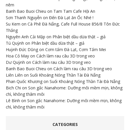
nêm
Banh Bao Buoi Chieu
on
Tam Tam Cafe Hội An
Sơn Thanh Nguyễn
on
Đến Đà Lạt ăn Ốc Nhé !
Su Kem
on
Cà Phê Đà Nẵng, Cafe Full House 856/8 Tôn Đức
Thắng
Nguyên Anh Cải Mập
on
Phân biệt dầu dừa thật – giả
Tú Quỳnh
on
Phân biệt dầu dừa thật – giả
Huỳnh Đức Dũng
on
Cơm tấm Đà Lạt, Cơm Tấm Mei
Hoa Cỏ May
on
Cách làm rau câu 3D trong veo
Dư Quỳnh
on
Cách làm rau câu 3D trong veo
Banh Bao Buoi Chieu
on
Cách làm rau câu 3D trong veo
Liên Liên
on
Suối Khoáng Nóng Thần Tài Đà Nẵng
Phan Quốc Khương
on
Suối Khoáng Nóng Thần Tài Đà Nẵng
Bich Chi
on
Son gấc Nanahome: Dưỡng môi mềm mịn, không
chì, không thâm môi
Lê Bình
on
Son gấc Nanahome: Dưỡng môi mềm mịn, không
chì, không thâm môi
CATEGORIES