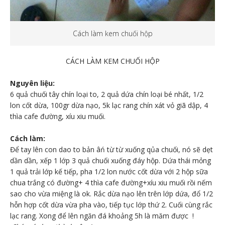
Cách làm kem chuối hộp
CÁCH LÀM KEM CHUỐI HỘP
Nguyên liệu:
6 quả chuối tây chín loại to, 2 quả dứa chín loại bé nhất, 1/2
lon cốt dừa, 100gr dừa nạo, 5k lạc rang chín xát vỏ giã dập, 4
thìa cafe đường, xíu xiu muối.
Cách làm:
Để tay lên con dao to bản âń từ từ xuống qủa chuối, nó sẽ dẹt
dần dần, xếp 1 lớp 3 quả chuối xuống đáy hộp. Dứa thái mỏng
1 quả trải lớp kế tiếp, pha 1/2 lon nước cốt dừa với 2 hộp sữa
chua trắng có đường+ 4 thìa cafe đường+xíu xiu muối rồi nếm
sao cho vừa miệng là ok. Rắc dừa nạo lên trên lớp dứa, đổ 1/2
hỗn hợp cốt dừa vừa pha vào, tiếp tục lớp thứ 2. Cuối cùng rắc
lạc rang. Xong để lên ngăn đá khoảng 5h là măm được !