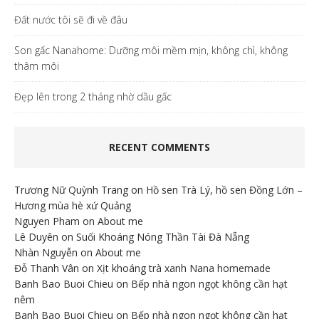
Đất nước tôi sẽ đi về đâu
Son gấc Nanahome: Dưỡng môi mềm mịn, không chì, không
thâm môi
Đẹp lên trong 2 tháng nhờ dầu gấc
RECENT COMMENTS
Trương Nữ Quỳnh Trang
on
Hồ sen Trà Lý, hồ sen Đồng Lớn –
Hương mùa hè xứ Quảng
Nguyen Pham
on
About me
Lê Duyên
on
Suối Khoáng Nóng Thần Tài Đà Nẵng
Nhàn Nguyễn
on
About me
Đỗ Thanh Vân
on
Xịt khoáng trà xanh Nana homemade
Banh Bao Buoi Chieu
on
Bếp nhà ngon ngọt không cần hạt
nêm
Banh Bao Buoi Chieu
on
Bếp nhà ngon ngọt không cần hạt