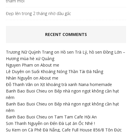
thâm môi
Đẹp lên trong 2 tháng nhờ dầu gấc
RECENT COMMENTS
Trương Nữ Quỳnh Trang
on
Hồ sen Trà Lý, hồ sen Đồng Lớn –
Hương mùa hè xứ Quảng
Nguyen Pham
on
About me
Lê Duyên
on
Suối Khoáng Nóng Thần Tài Đà Nẵng
Nhàn Nguyễn
on
About me
Đỗ Thanh Vân
on
Xịt khoáng trà xanh Nana homemade
Banh Bao Buoi Chieu
on
Bếp nhà ngon ngọt không cần hạt
nêm
Banh Bao Buoi Chieu
on
Bếp nhà ngon ngọt không cần hạt
nêm
Banh Bao Buoi Chieu
on
Tam Tam Cafe Hội An
Sơn Thanh Nguyễn
on
Đến Đà Lạt ăn Ốc Nhé !
Su Kem
on
Cà Phê Đà Nẵng, Cafe Full House 856/8 Tôn Đức