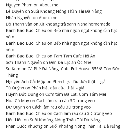
Nguyen Pham
on
About me
Lê Duyên
on
Suối Khoáng Nóng Thần Tài Đà Nẵng
Nhàn Nguyễn
on
About me
Đỗ Thanh Vân
on
Xịt khoáng trà xanh Nana homemade
Banh Bao Buoi Chieu
on
Bếp nhà ngon ngọt không cần hạt
nêm
Banh Bao Buoi Chieu
on
Bếp nhà ngon ngọt không cần hạt
nêm
Banh Bao Buoi Chieu
on
Tam Tam Cafe Hội An
Sơn Thanh Nguyễn
on
Đến Đà Lạt ăn Ốc Nhé !
Su Kem
on
Cà Phê Đà Nẵng, Cafe Full House 856/8 Tôn Đức
Thắng
Nguyên Anh Cải Mập
on
Phân biệt dầu dừa thật – giả
Tú Quỳnh
on
Phân biệt dầu dừa thật – giả
Huỳnh Đức Dũng
on
Cơm tấm Đà Lạt, Cơm Tấm Mei
Hoa Cỏ May
on
Cách làm rau câu 3D trong veo
Dư Quỳnh
on
Cách làm rau câu 3D trong veo
Banh Bao Buoi Chieu
on
Cách làm rau câu 3D trong veo
Liên Liên
on
Suối Khoáng Nóng Thần Tài Đà Nẵng
Phan Quốc Khương
on
Suối Khoáng Nóng Thần Tài Đà Nẵng