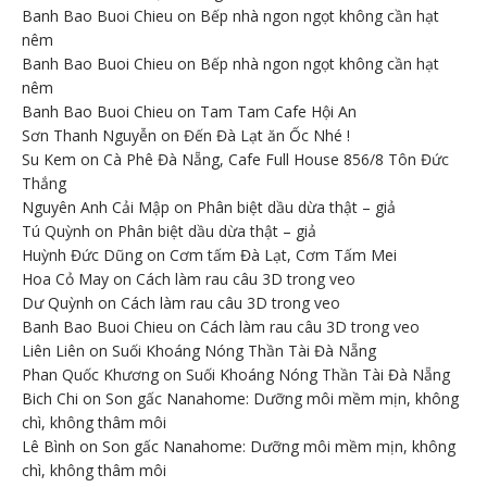
Banh Bao Buoi Chieu
on
Bếp nhà ngon ngọt không cần hạt
nêm
Banh Bao Buoi Chieu
on
Bếp nhà ngon ngọt không cần hạt
nêm
Banh Bao Buoi Chieu
on
Tam Tam Cafe Hội An
Sơn Thanh Nguyễn
on
Đến Đà Lạt ăn Ốc Nhé !
Su Kem
on
Cà Phê Đà Nẵng, Cafe Full House 856/8 Tôn Đức
Thắng
Nguyên Anh Cải Mập
on
Phân biệt dầu dừa thật – giả
Tú Quỳnh
on
Phân biệt dầu dừa thật – giả
Huỳnh Đức Dũng
on
Cơm tấm Đà Lạt, Cơm Tấm Mei
Hoa Cỏ May
on
Cách làm rau câu 3D trong veo
Dư Quỳnh
on
Cách làm rau câu 3D trong veo
Banh Bao Buoi Chieu
on
Cách làm rau câu 3D trong veo
Liên Liên
on
Suối Khoáng Nóng Thần Tài Đà Nẵng
Phan Quốc Khương
on
Suối Khoáng Nóng Thần Tài Đà Nẵng
Bich Chi
on
Son gấc Nanahome: Dưỡng môi mềm mịn, không
chì, không thâm môi
Lê Bình
on
Son gấc Nanahome: Dưỡng môi mềm mịn, không
chì, không thâm môi