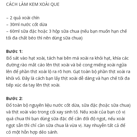
CÁCH LÀM KEM XOÀI QUE
– 2 quả xoài chín
– 30ml nước cốt dừa
– 60ml sữa đặc hoặc 3 hộp sữa chua (nếu bạn muốn hạn chế
tối đa chất béo thì nên dùng sữa chua)
Bước 1:
Bổ sát vào hạt xoài, tách hai bên má xoài ra khỏi hạt, khía các
đường rào mắt cáo lên thịt xoài và bẻ cong miếng xoài ngửa
lên để phần thịt xoài lộ ra rõ hơn. Gạt toàn bộ phần thịt xoài ra
khỏi vỏ. Đây là cách bạn lấy thịt xoài dễ dàng và hạn chế tối đa
tiếp xúc da tay lên thịt xoài.
Bước 2:
Đổ toàn bộ nguyên liệu nước cốt dừa, sữa đặc (hoặc sữa chua)
và thịt xoài vào trong cối xay sinh tố. Nếu xoài của bạn có vị
quá chua thì bạn dùng sữa đặc để cân đối độ ngọt, nếu xoài
ngọt sẵn thì chỉ cần sữa chua là vừa vị. Xay nhuyễn tất cả để
có một hỗn hợp dẻo sánh.