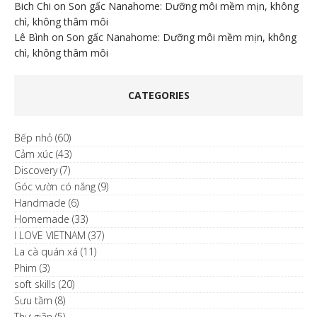
Bich Chi
on
Son gấc Nanahome: Dưỡng môi mềm mịn, không
chì, không thâm môi
Lê Bình
on
Son gấc Nanahome: Dưỡng môi mềm mịn, không
chì, không thâm môi
CATEGORIES
Bếp nhỏ
(60)
Cảm xúc
(43)
Discovery
(7)
Góc vườn có nắng
(9)
Handmade
(6)
Homemade
(33)
I LOVE VIETNAM
(37)
La cà quán xá
(11)
Phim
(3)
soft skills
(20)
Sưu tầm
(8)
Thư giãn
(5)