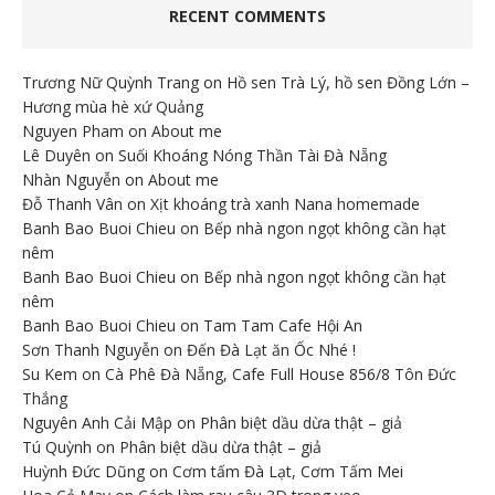
RECENT COMMENTS
Trương Nữ Quỳnh Trang
on
Hồ sen Trà Lý, hồ sen Đồng Lớn –
Hương mùa hè xứ Quảng
Nguyen Pham
on
About me
Lê Duyên
on
Suối Khoáng Nóng Thần Tài Đà Nẵng
Nhàn Nguyễn
on
About me
Đỗ Thanh Vân
on
Xịt khoáng trà xanh Nana homemade
Banh Bao Buoi Chieu
on
Bếp nhà ngon ngọt không cần hạt
nêm
Banh Bao Buoi Chieu
on
Bếp nhà ngon ngọt không cần hạt
nêm
Banh Bao Buoi Chieu
on
Tam Tam Cafe Hội An
Sơn Thanh Nguyễn
on
Đến Đà Lạt ăn Ốc Nhé !
Su Kem
on
Cà Phê Đà Nẵng, Cafe Full House 856/8 Tôn Đức
Thắng
Nguyên Anh Cải Mập
on
Phân biệt dầu dừa thật – giả
Tú Quỳnh
on
Phân biệt dầu dừa thật – giả
Huỳnh Đức Dũng
on
Cơm tấm Đà Lạt, Cơm Tấm Mei