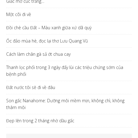
Giấc mơ cúc trắng…
Một cõi đi về
Đồi chè cầu Đất – Màu xanh giữa xứ dã quỳ
Ốc đảo mùa hè, đọc lại thơ Lưu Quang Vũ
Cách làm chân gà sả ớt chua cay
Thanh lọc phổi trong 3 ngày đẩy lùi các triệu chứng sớm của
bệnh phổi
Đất nước tôi sẽ đi về đâu
Son gấc Nanahome: Dưỡng môi mềm mịn, không chì, không
thâm môi
Đẹp lên trong 2 tháng nhờ dầu gấc