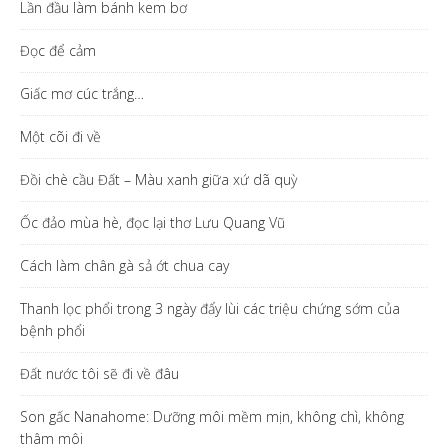
Lần đầu làm bánh kem bơ
Đọc để cảm
Giấc mơ cúc trắng…
Một cõi đi về
Đồi chè cầu Đất – Màu xanh giữa xứ dã quỳ
Ốc đảo mùa hè, đọc lại thơ Lưu Quang Vũ
Cách làm chân gà sả ớt chua cay
Thanh lọc phổi trong 3 ngày đẩy lùi các triệu chứng sớm của
bệnh phổi
Đất nước tôi sẽ đi về đâu
Son gấc Nanahome: Dưỡng môi mềm mịn, không chì, không
thâm môi