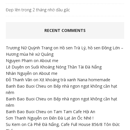
Đẹp lên trong 2 tháng nhờ dầu gấc
RECENT COMMENTS
Trương Nữ Quỳnh Trang
on
Hồ sen Trà Lý, hồ sen Đồng Lớn –
Hương mùa hè xứ Quảng
Nguyen Pham
on
About me
Lê Duyên
on
Suối Khoáng Nóng Thần Tài Đà Nẵng
Nhàn Nguyễn
on
About me
Đỗ Thanh Vân
on
Xịt khoáng trà xanh Nana homemade
Banh Bao Buoi Chieu
on
Bếp nhà ngon ngọt không cần hạt
nêm
Banh Bao Buoi Chieu
on
Bếp nhà ngon ngọt không cần hạt
nêm
Banh Bao Buoi Chieu
on
Tam Tam Cafe Hội An
Sơn Thanh Nguyễn
on
Đến Đà Lạt ăn Ốc Nhé !
Su Kem
on
Cà Phê Đà Nẵng, Cafe Full House 856/8 Tôn Đức