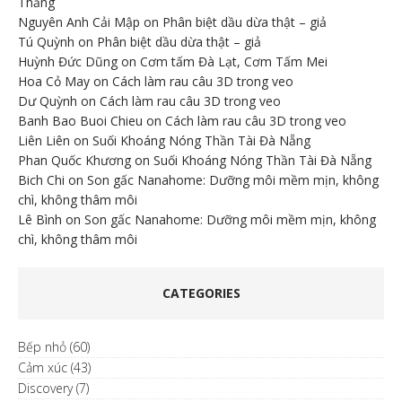
Thắng
Nguyên Anh Cải Mập
on
Phân biệt dầu dừa thật – giả
Tú Quỳnh
on
Phân biệt dầu dừa thật – giả
Huỳnh Đức Dũng
on
Cơm tấm Đà Lạt, Cơm Tấm Mei
Hoa Cỏ May
on
Cách làm rau câu 3D trong veo
Dư Quỳnh
on
Cách làm rau câu 3D trong veo
Banh Bao Buoi Chieu
on
Cách làm rau câu 3D trong veo
Liên Liên
on
Suối Khoáng Nóng Thần Tài Đà Nẵng
Phan Quốc Khương
on
Suối Khoáng Nóng Thần Tài Đà Nẵng
Bich Chi
on
Son gấc Nanahome: Dưỡng môi mềm mịn, không
chì, không thâm môi
Lê Bình
on
Son gấc Nanahome: Dưỡng môi mềm mịn, không
chì, không thâm môi
CATEGORIES
Bếp nhỏ
(60)
Cảm xúc
(43)
Discovery
(7)