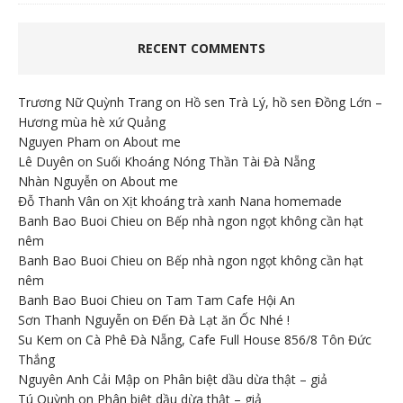
RECENT COMMENTS
Trương Nữ Quỳnh Trang
on
Hồ sen Trà Lý, hồ sen Đồng Lớn –
Hương mùa hè xứ Quảng
Nguyen Pham
on
About me
Lê Duyên
on
Suối Khoáng Nóng Thần Tài Đà Nẵng
Nhàn Nguyễn
on
About me
Đỗ Thanh Vân
on
Xịt khoáng trà xanh Nana homemade
Banh Bao Buoi Chieu
on
Bếp nhà ngon ngọt không cần hạt
nêm
Banh Bao Buoi Chieu
on
Bếp nhà ngon ngọt không cần hạt
nêm
Banh Bao Buoi Chieu
on
Tam Tam Cafe Hội An
Sơn Thanh Nguyễn
on
Đến Đà Lạt ăn Ốc Nhé !
Su Kem
on
Cà Phê Đà Nẵng, Cafe Full House 856/8 Tôn Đức
Thắng
Nguyên Anh Cải Mập
on
Phân biệt dầu dừa thật – giả
Tú Quỳnh
on
Phân biệt dầu dừa thật – giả