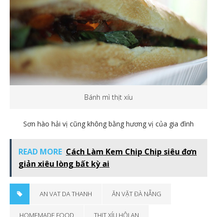
Bánh mì thịt xíu
Sơn hào hải vị cũng không bằng hương vị của gia đình
READ MORE
Cách Làm Kem Chip Chip siêu đơn
giản xiêu lòng bất kỳ ai
AN VAT DA THANH
ĂN VẶT ĐÀ NẴNG
HOMEMADE FOOD
THỊT XÍU HỘI AN