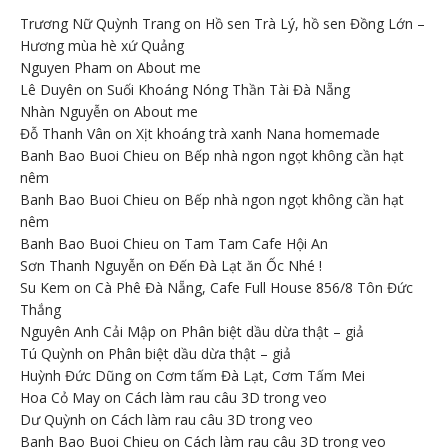
Trương Nữ Quỳnh Trang
on
Hồ sen Trà Lý, hồ sen Đồng Lớn –
Hương mùa hè xứ Quảng
Nguyen Pham
on
About me
Lê Duyên
on
Suối Khoáng Nóng Thần Tài Đà Nẵng
Nhàn Nguyễn
on
About me
Đỗ Thanh Vân
on
Xịt khoáng trà xanh Nana homemade
Banh Bao Buoi Chieu
on
Bếp nhà ngon ngọt không cần hạt
nêm
Banh Bao Buoi Chieu
on
Bếp nhà ngon ngọt không cần hạt
nêm
Banh Bao Buoi Chieu
on
Tam Tam Cafe Hội An
Sơn Thanh Nguyễn
on
Đến Đà Lạt ăn Ốc Nhé !
Su Kem
on
Cà Phê Đà Nẵng, Cafe Full House 856/8 Tôn Đức
Thắng
Nguyên Anh Cải Mập
on
Phân biệt dầu dừa thật – giả
Tú Quỳnh
on
Phân biệt dầu dừa thật – giả
Huỳnh Đức Dũng
on
Cơm tấm Đà Lạt, Cơm Tấm Mei
Hoa Cỏ May
on
Cách làm rau câu 3D trong veo
Dư Quỳnh
on
Cách làm rau câu 3D trong veo
Banh Bao Buoi Chieu
on
Cách làm rau câu 3D trong veo