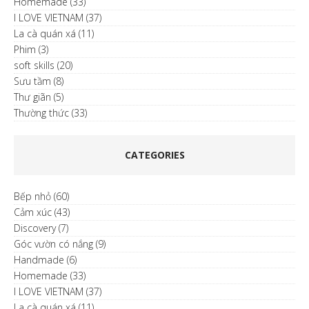
Homemade
(33)
I LOVE VIETNAM
(37)
La cà quán xá
(11)
Phim
(3)
soft skills
(20)
Sưu tầm
(8)
Thư giãn
(5)
Thường thức
(33)
CATEGORIES
Bếp nhỏ
(60)
Cảm xúc
(43)
Discovery
(7)
Góc vườn có nắng
(9)
Handmade
(6)
Homemade
(33)
I LOVE VIETNAM
(37)
La cà quán xá
(11)