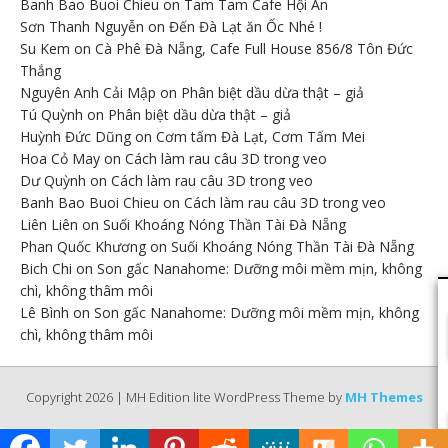
Banh Bao Buoi Chieu
on
Tam Tam Cafe Hội An
Sơn Thanh Nguyễn
on
Đến Đà Lạt ăn Ốc Nhé !
Su Kem
on
Cà Phê Đà Nẵng, Cafe Full House 856/8 Tôn Đức
Thắng
Nguyên Anh Cải Mập
on
Phân biệt dầu dừa thật – giả
Tú Quỳnh
on
Phân biệt dầu dừa thật – giả
Huỳnh Đức Dũng
on
Cơm tấm Đà Lạt, Cơm Tấm Mei
Hoa Cỏ May
on
Cách làm rau câu 3D trong veo
Dư Quỳnh
on
Cách làm rau câu 3D trong veo
Banh Bao Buoi Chieu
on
Cách làm rau câu 3D trong veo
Liên Liên
on
Suối Khoáng Nóng Thần Tài Đà Nẵng
Phan Quốc Khương
on
Suối Khoáng Nóng Thần Tài Đà Nẵng
Bich Chi
on
Son gấc Nanahome: Dưỡng môi mềm mịn, không
chì, không thâm môi
Lê Bình
on
Son gấc Nanahome: Dưỡng môi mềm mịn, không
chì, không thâm môi
Copyright 2026 | MH Edition lite WordPress Theme by
MH Themes