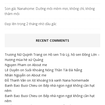
Son gấc Nanahome: Dưỡng môi mềm mịn, không chì, không
thâm môi
Đẹp lên trong 2 tháng nhờ dầu gấc
RECENT COMMENTS
Trương Nữ Quỳnh Trang
on
Hồ sen Trà Lý, hồ sen Đồng Lớn –
Hương mùa hè xứ Quảng
Nguyen Pham
on
About me
Lê Duyên
on
Suối Khoáng Nóng Thần Tài Đà Nẵng
Nhàn Nguyễn
on
About me
Đỗ Thanh Vân
on
Xịt khoáng trà xanh Nana homemade
Banh Bao Buoi Chieu
on
Bếp nhà ngon ngọt không cần hạt
nêm
Banh Bao Buoi Chieu
on
Bếp nhà ngon ngọt không cần hạt
nêm