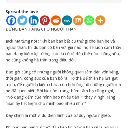
Spread the love
ĐỪNG BÁN HÀNG CHO NGƯỜI THÂN !
Jack Ma từng nói : “Khi bạn bán bất cứ thứ gì cho bạn bè và
người thân, thì dù bạn có bán với giá nào, họ sẽ luôn cảm thấy
bạn đa
ng kiếm lợi từ họ; cho dù có rẻ đến thế nào chăng nữa,
họ cũng không hề trân trọng điều đó”.
Bao giờ cũng có những người không quan tâm đến vốn liếng,
thời gian, công sức của bạn bỏ ra. Họ thà để thiên hạ lừa gạt
mình, để người lạ kiếm chác, còn hơn ủng hộ những người mà
họ đã quen biết. Bởi lúc nào trong thâm tâm họ cũng nghĩ,
“Nó đang kiếm của mình bao nhiêu tiền ?” thay vì nghĩ rằng
“Bạn ấy tiết kiệm cho mình bao nhiêu nhỉ? ”
Đây chính là một ví dụ điển hình của tư duy người nghèo.
Khi bạn bán hàng, người đầu tiên tin tưởng bạn sẽ là người lạ.