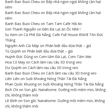
Banh Bao Buoi Chieu
on
Bếp nhà ngon ngọt không cần hạt
nêm
Banh Bao Buoi Chieu
on
Bếp nhà ngon ngọt không cần hạt
nêm
Banh Bao Buoi Chieu
on
Tam Tam Cafe Hội An
Sơn Thanh Nguyễn
on
Đến Đà Lạt ăn Ốc Nhé !
Su Kem
on
Cà Phê Đà Nẵng, Cafe Full House 856/8 Tôn Đức
Thắng
Nguyên Anh Cải Mập
on
Phân biệt dầu dừa thật – giả
Tú Quỳnh
on
Phân biệt dầu dừa thật – giả
Huỳnh Đức Dũng
on
Cơm tấm Đà Lạt, Cơm Tấm Mei
Hoa Cỏ May
on
Cách làm rau câu 3D trong veo
Dư Quỳnh
on
Cách làm rau câu 3D trong veo
Banh Bao Buoi Chieu
on
Cách làm rau câu 3D trong veo
Liên Liên
on
Suối Khoáng Nóng Thần Tài Đà Nẵng
Phan Quốc Khương
on
Suối Khoáng Nóng Thần Tài Đà Nẵng
Bich Chi
on
Son gấc Nanahome: Dưỡng môi mềm mịn, không
chì, không thâm môi
Lê Bình
on
Son gấc Nanahome: Dưỡng môi mềm mịn, không
chì, không thâm môi