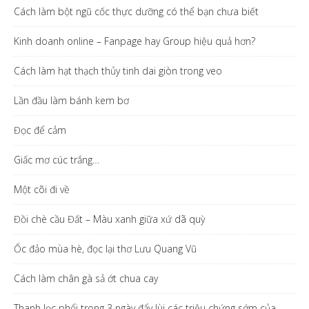
Cách làm bột ngũ cốc thực dưỡng có thể bạn chưa biết
Kinh doanh online – Fanpage hay Group hiệu quả hơn?
Cách làm hạt thạch thủy tinh dai giòn trong veo
Lần đầu làm bánh kem bơ
Đọc để cảm
Giấc mơ cúc trắng…
Một cõi đi về
Đồi chè cầu Đất – Màu xanh giữa xứ dã quỳ
Ốc đảo mùa hè, đọc lại thơ Lưu Quang Vũ
Cách làm chân gà sả ớt chua cay
Thanh lọc phổi trong 3 ngày đẩy lùi các triệu chứng sớm của