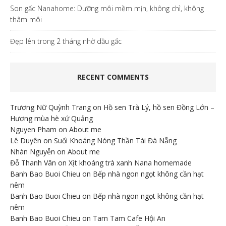
Son gấc Nanahome: Dưỡng môi mềm mịn, không chì, không
thâm môi
Đẹp lên trong 2 tháng nhờ dầu gấc
RECENT COMMENTS
Trương Nữ Quỳnh Trang
on
Hồ sen Trà Lý, hồ sen Đồng Lớn –
Hương mùa hè xứ Quảng
Nguyen Pham
on
About me
Lê Duyên
on
Suối Khoáng Nóng Thần Tài Đà Nẵng
Nhàn Nguyễn
on
About me
Đỗ Thanh Vân
on
Xịt khoáng trà xanh Nana homemade
Banh Bao Buoi Chieu
on
Bếp nhà ngon ngọt không cần hạt
nêm
Banh Bao Buoi Chieu
on
Bếp nhà ngon ngọt không cần hạt
nêm
Banh Bao Buoi Chieu
on
Tam Tam Cafe Hội An