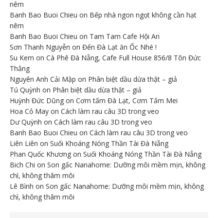
nêm
Banh Bao Buoi Chieu
on
Bếp nhà ngon ngọt không cần hạt
nêm
Banh Bao Buoi Chieu
on
Tam Tam Cafe Hội An
Sơn Thanh Nguyễn
on
Đến Đà Lạt ăn Ốc Nhé !
Su Kem
on
Cà Phê Đà Nẵng, Cafe Full House 856/8 Tôn Đức
Thắng
Nguyên Anh Cải Mập
on
Phân biệt dầu dừa thật – giả
Tú Quỳnh
on
Phân biệt dầu dừa thật – giả
Huỳnh Đức Dũng
on
Cơm tấm Đà Lạt, Cơm Tấm Mei
Hoa Cỏ May
on
Cách làm rau câu 3D trong veo
Dư Quỳnh
on
Cách làm rau câu 3D trong veo
Banh Bao Buoi Chieu
on
Cách làm rau câu 3D trong veo
Liên Liên
on
Suối Khoáng Nóng Thần Tài Đà Nẵng
Phan Quốc Khương
on
Suối Khoáng Nóng Thần Tài Đà Nẵng
Bich Chi
on
Son gấc Nanahome: Dưỡng môi mềm mịn, không
chì, không thâm môi
Lê Bình
on
Son gấc Nanahome: Dưỡng môi mềm mịn, không
chì, không thâm môi