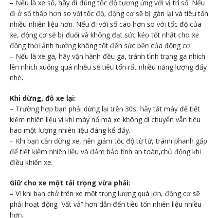
–
Nếu là xe số, hãy đi đúng tốc độ tương ứng với vị trí số. Nếu
đi ở số thấp hơn so với tốc độ, động cơ sẽ bị gàn lại và tiêu tốn
nhiều nhiên liệu hơn. Nếu đi với số cao hơn so với tốc độ của
xe, động cơ sẽ bị đuối và không đạt sức kéo tốt nhất cho xe
đồng thời ảnh hưởng không tốt đến sức bền của động cơ.
– Nếu là xe ga, hãy vận hành đều ga, tránh tình trạng ga nhích
lên nhích xuống quá nhiều sẽ tiêu tốn rất nhiều năng lượng đấy
nhé
.
Khi dừng, đỗ xe lại:
– Trường hợp bạn phải dừng lại trên 30s, hãy tắt máy để tiết
kiệm nhiên liệu vì khi máy nổ mà xe không di chuyển vẫn tiêu
hao một lượng nhiên liệu đáng kể đấy.
– Khi bạn cần dừng xe, nên giảm tốc độ từ từ, tránh phanh gấp
để tiết kiệm nhiên liệu và đảm bảo tính an toàn,chủ động khi
điều khiển xe.
Giữ cho xe một tải trọng vừa phải:
–
Vì khi bạn chở trên xe một trọng lượng quá lớn, động cơ sẽ
phải hoạt động “vất vả” hơn dẫn đến tiêu tốn nhiên liệu nhiều
hơn
.