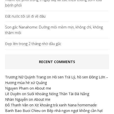
bệnh phổi
Đất nước tôi sẽ đi về đâu
Son gấc Nanahome: Dưỡng môi mềm mịn, không chì, không
thâm môi
Đẹp lên trong 2 tháng nhờ dầu gấc
RECENT COMMENTS
Trương Nữ Quỳnh Trang
on
Hồ sen Trà Lý, hồ sen Đồng Lớn –
Hương mùa hè xứ Quảng
Nguyen Pham
on
About me
Lê Duyên
on
Suối Khoáng Nóng Thần Tài Đà Nẵng
Nhàn Nguyễn
on
About me
Đỗ Thanh Vân
on
Xịt khoáng trà xanh Nana homemade
Banh Bao Buoi Chieu
on
Bếp nhà ngon ngọt không cần hạt