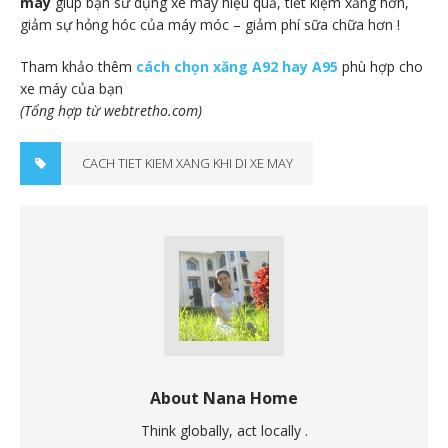
máy
giúp bạn sử dụng xe máy hiệu quả, tiết kiệm xăng hơn,
giảm sự hỏng hóc của máy móc – giảm phí sữa chữa hơn !
Tham khảo thêm
cách chọn xăng A92 hay A95
phù hợp cho
xe máy của bạn
(Tổng hợp từ webtretho.com)
CACH TIET KIEM XANG KHI DI XE MAY
About Nana Home
Think globally, act locally .