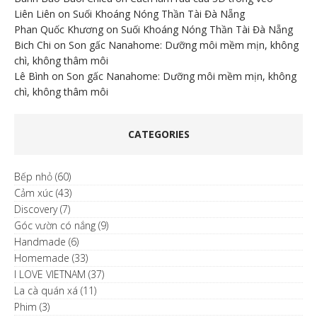
Liên Liên
on
Suối Khoáng Nóng Thần Tài Đà Nẵng
Phan Quốc Khương
on
Suối Khoáng Nóng Thần Tài Đà Nẵng
Bich Chi
on
Son gấc Nanahome: Dưỡng môi mềm mịn, không
chì, không thâm môi
Lê Bình
on
Son gấc Nanahome: Dưỡng môi mềm mịn, không
chì, không thâm môi
CATEGORIES
Bếp nhỏ
(60)
Cảm xúc
(43)
Discovery
(7)
Góc vườn có nắng
(9)
Handmade
(6)
Homemade
(33)
I LOVE VIETNAM
(37)
La cà quán xá
(11)
Phim
(3)