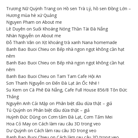
Trương Nữ Quỳnh Trang
on
Hồ sen Trà Lý, hồ sen Đồng Lớn –
Hương mùa hè xứ Quảng
Nguyen Pham
on
About me
Lê Duyên
on
Suối Khoáng Nóng Thần Tài Đà Nẵng
Nhàn Nguyễn
on
About me
Đỗ Thanh Vân
on
Xịt khoáng trà xanh Nana homemade
Banh Bao Buoi Chieu
on
Bếp nhà ngon ngọt không cần hạt
nêm
Banh Bao Buoi Chieu
on
Bếp nhà ngon ngọt không cần hạt
nêm
Banh Bao Buoi Chieu
on
Tam Tam Cafe Hội An
Sơn Thanh Nguyễn
on
Đến Đà Lạt ăn Ốc Nhé !
Su Kem
on
Cà Phê Đà Nẵng, Cafe Full House 856/8 Tôn Đức
Thắng
Nguyên Anh Cải Mập
on
Phân biệt dầu dừa thật – giả
Tú Quỳnh
on
Phân biệt dầu dừa thật – giả
Huỳnh Đức Dũng
on
Cơm tấm Đà Lạt, Cơm Tấm Mei
Hoa Cỏ May
on
Cách làm rau câu 3D trong veo
Dư Quỳnh
on
Cách làm rau câu 3D trong veo
Banh Bao Buoi Chieu
on
Cách làm rau câu 3D trong veo