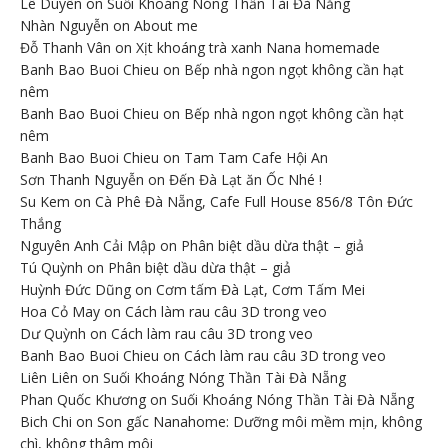
Lê Duyên
on
Suối Khoáng Nóng Thần Tài Đà Nẵng
Nhàn Nguyễn
on
About me
Đỗ Thanh Vân
on
Xịt khoáng trà xanh Nana homemade
Banh Bao Buoi Chieu
on
Bếp nhà ngon ngọt không cần hạt
nêm
Banh Bao Buoi Chieu
on
Bếp nhà ngon ngọt không cần hạt
nêm
Banh Bao Buoi Chieu
on
Tam Tam Cafe Hội An
Sơn Thanh Nguyễn
on
Đến Đà Lạt ăn Ốc Nhé !
Su Kem
on
Cà Phê Đà Nẵng, Cafe Full House 856/8 Tôn Đức
Thắng
Nguyên Anh Cải Mập
on
Phân biệt dầu dừa thật – giả
Tú Quỳnh
on
Phân biệt dầu dừa thật – giả
Huỳnh Đức Dũng
on
Cơm tấm Đà Lạt, Cơm Tấm Mei
Hoa Cỏ May
on
Cách làm rau câu 3D trong veo
Dư Quỳnh
on
Cách làm rau câu 3D trong veo
Banh Bao Buoi Chieu
on
Cách làm rau câu 3D trong veo
Liên Liên
on
Suối Khoáng Nóng Thần Tài Đà Nẵng
Phan Quốc Khương
on
Suối Khoáng Nóng Thần Tài Đà Nẵng
Bich Chi
on
Son gấc Nanahome: Dưỡng môi mềm mịn, không
chì, không thâm môi