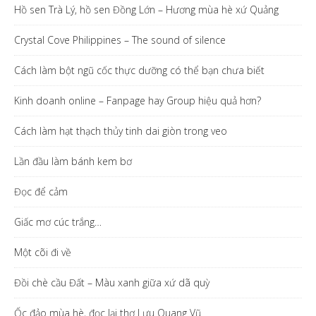
Hồ sen Trà Lý, hồ sen Đồng Lớn – Hương mùa hè xứ Quảng
Crystal Cove Philippines – The sound of silence
Cách làm bột ngũ cốc thực dưỡng có thể bạn chưa biết
Kinh doanh online – Fanpage hay Group hiệu quả hơn?
Cách làm hạt thạch thủy tinh dai giòn trong veo
Lần đầu làm bánh kem bơ
Đọc để cảm
Giấc mơ cúc trắng…
Một cõi đi về
Đồi chè cầu Đất – Màu xanh giữa xứ dã quỳ
Ốc đảo mùa hè, đọc lại thơ Lưu Quang Vũ